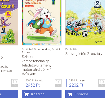
Schädtné Simon Andrea
,
Schädt
Bánfi Rita
Andrea
Szövegértés 2. osztály
Színes
 2.
kompetenciaalapú
,
feladatgyűjtemény
iadás
matematikából – 1.
 TKV/2728-
évfolyam
3280 Ft
helyett
2480 Ft
helyett
10
10
10
2952 Ft
2232 Ft
%
%
%
a
Kosárba
Kosárba