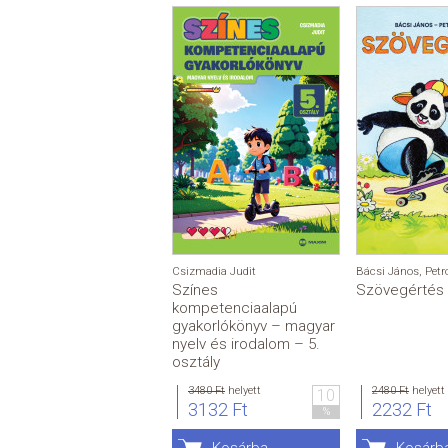
Csizmadia Judit
Bácsi János
,
Petr
Színes
Szövegértés 
kompetenciaalapú
gyakorlókönyv – magyar
nyelv és irodalom – 5.
osztály
3480 Ft
helyett
2480 Ft
helyett
10
3132 Ft
2232 Ft
%