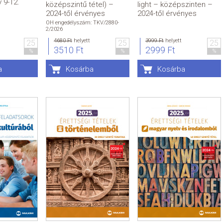
 9-12.
középszintű tétel) –
light – középszinten –
2024-től érvényes
2024-től érvényes
OH engedélyszám: TKV/2880-
2/2026
4680 Ft
helyett
3999 Ft
helyett
25
25
25
3510 Ft
2999 Ft
%
%
%
a
Kosárba
Kosárba