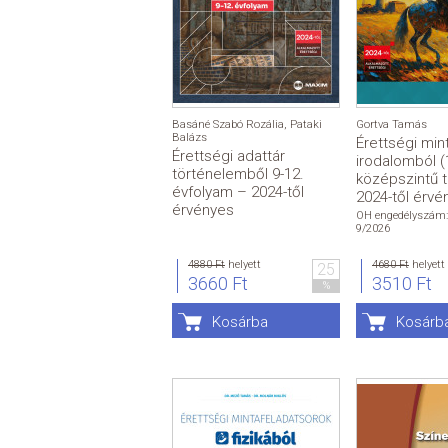
Basáné Szabó Rozália
,
Pataki
Gortva Tamás
Balázs
Érettségi min
Érettségi adattár
irodalomból (
történelemből 9-12.
középszintű t
évfolyam – 2024-től
2024-től érvé
érvényes
OH engedélyszám:
9/2026
4880 Ft
helyett
4680 Ft
helyett
25
3660 Ft
3510 Ft
%
Kosárba
Kosárb