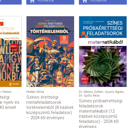
a
Kosárba
Kosárba
n Ferenc
Herber Attila
Dr. Matos Zoltán
,
Gyuris Ágota
,
Dr. Győry Ákos
ttségi
Színes érettségi
Színes próbaérettségi
r nyelv és
mintafeladatsorok
feladatsorok
40 emelt
történelemből (8 írásbeli
matematikából (12
középszintű feladatsor)
írásbeli középszintű
– 2024-től érvényes
feladatsor) - 2024-től
érvényes