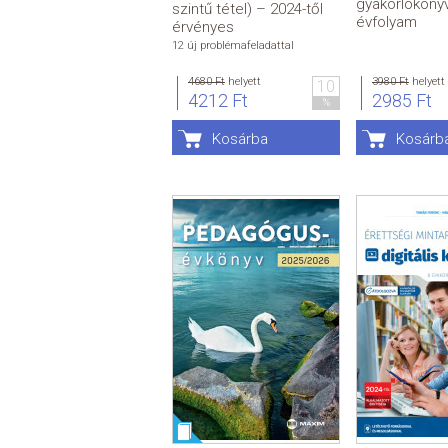
gyakorlókönyv
szintű tétel) – 2024-től
évfolyam
érvényes
12 új problémafeladattal
4680 Ft
helyett
3980 Ft
helyett
10
4212 Ft
2985 Ft
%
Kosárba
Kosárb