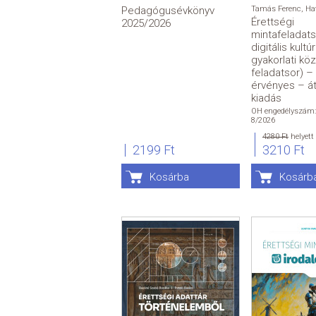
Pedagógusévkönyv
Tamás Ferenc
,
Ha
Érettségi
2025/2026
mintafeladat
digitális kultú
gyakorlati kö
feladatsor) –
érvényes – á
kiadás
OH engedélyszám:
8/2026
4280 Ft
helyett
2199 Ft
3210 Ft
Kosárba
Kosárb