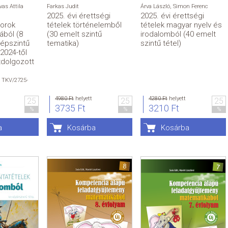
vas Attila
Farkas Judit
Árva László
,
Simon Ferenc
2025. évi érettségi
2025. évi érettségi
sorok
tételek történelemből
tételek magyar nyelv és
rából (8
(30 emelt szintű
irodalomból (40 emelt
zépszintű
tematika)
szintű tétel)
 2024-től
tdolgozott
 TKV/2725-
4980 Ft
helyett
4280 Ft
helyett
25
25
25
3735 Ft
3210 Ft
%
%
%
a
Kosárba
Kosárba