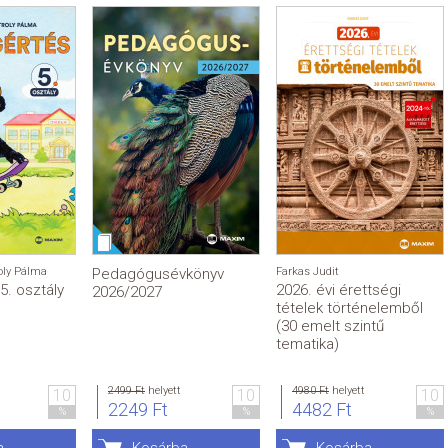
oly Pálma
Pedagógusévkönyv
Farkas Judit
5. osztály
2026. évi érettségi
2026/2027
tételek történelemből
(30 emelt szintű
tematika)
2499 Ft
helyett
4980 Ft
helyett
10
10
10
2249 Ft
4482 Ft
%
%
%