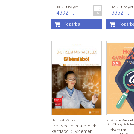
4880 Ft
helyett
4280 Ft
helyett
10
4392 Ft
3852 Ft
%
Kosárba
Kosárb
Hancsák Károly
Kovácsné Szeppelf
Dr. Vékony Katalin
Érettségi mintatételek
Helyesírási
kémiából (192 emelt