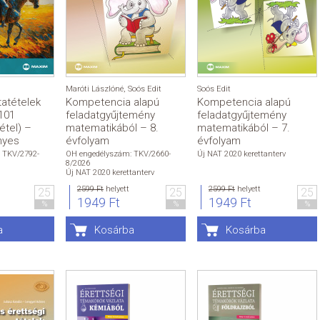
Maróti Lászlóné
,
Soós Edit
Soós Edit
tatételek
Kompetencia alapú
Kompetencia alapú
101
feladatgyűjtemény
feladatgyűjtemény
étel) –
matematikából – 8.
matematikából – 7.
nyes
évfolyam
évfolyam
 TKV/2792-
OH engedélyszám: TKV/2660-
Új NAT 2020 kerettanterv
8/2026
Új NAT 2020 kerettanterv
2599 Ft
helyett
2599 Ft
helyett
25
25
25
1949 Ft
1949 Ft
%
%
%
a
Kosárba
Kosárba