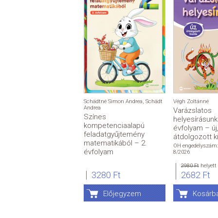
Schädtné Simon Andrea
,
Schädt
Végh Zoltánné
Andrea
Varázslatos
Színes
helyesírásunk
kompetenciaalapú
évfolyam – új
feladatgyűjtemény
átdolgozott k
matematikából – 2.
OH engedélyszám:
évfolyam
8/2026
2980 Ft
helyett
3280 Ft
2682 Ft
Előjegyzem
Kosárb