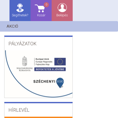
0
Segíthetek?
Kosár
Belépés
AKCIÓ
PÁLYÁZATOK
HÍRLEVÉL