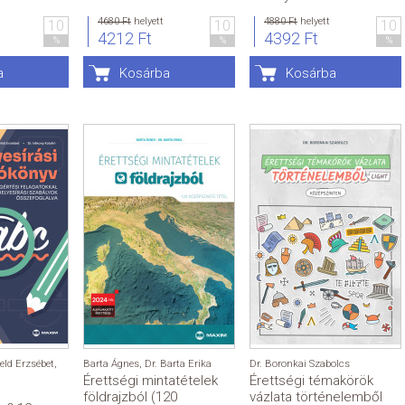
4680 Ft
helyett
4880 Ft
helyett
10
10
10
4212 Ft
4392 Ft
%
%
%
a
Kosárba
Kosárba
eld Erzsébet
,
Barta Ágnes
,
Dr. Barta Erika
Dr. Boronkai Szabolcs
Érettségi mintatételek
Érettségi témakörök
földrajzból (120
vázlata történelemből