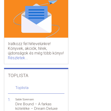
Iratkozz fel hírlevelünkre!
Könyvek, akciók, hírek,
újdonságok és még több könyv!
Részletek...
TOPLISTA
Toplista
Sable Sorensen
Dire Bound – A farkas
köteléke – Dream Deluxe