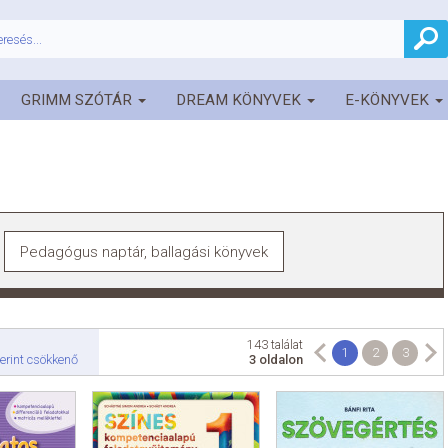
GRIMM SZÓTÁR
DREAM KÖNYVEK
E-KÖNYVEK
Pedagógus naptár, ballagási könyvek
143 találat
1
2
3
erint csökkenő
3 oldalon