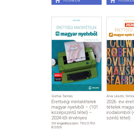
Kosárba
Kosárb
Gortva Tamás
Árva László
,
Simo
Érettségi mintatételek
2026. évi ére
magyar nyelvből – (101
tételek magya
középszintű tétel) –
irodalomból (
2024-től érvényes
szintű tétel)
OH engedélyszám: TKV/2793-
8/2026