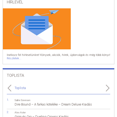
HÍRLEVÉL
Iratkozz fel hírlevelünkre! Könyvek, akciók, hírek, újdonságok és még több könyv!
Részletek...
TOPLISTA
Toplista
Sable Sorensen
Dire Bound – A farkas köteléke – Dream Deluxe Kiadás
Alex Aster
Grim és Oro – Dueling Crowns Kiadás