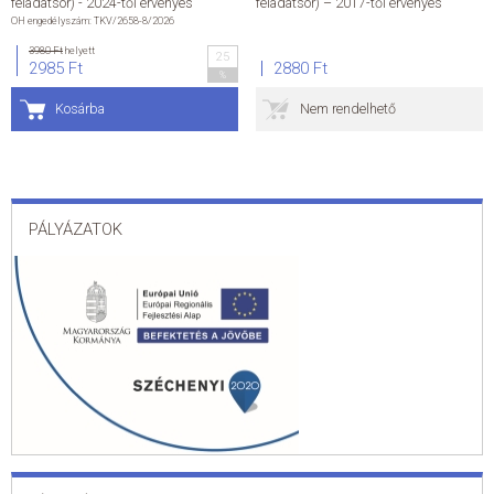
feladatsor) - 2024-től érvényes
feladatsor) – 2017-től érvényes
OH engedélyszám: TKV/2658-8/2026
ÁLTALÁNOS SZERZŐDÉSI FELTÉTELEK
3980 Ft
helyett
25
2985 Ft
2880 Ft
%
ADATKEZELÉSI ÉS ADATVÉDELMI SZABÁLYZAT
Kosárba
Nem rendelhető
KAPCSOLAT
PÁLYÁZATOK