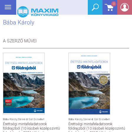
0
Toggle
BEJELENTKEZÉS
navigation
Bába Károly
SEGÉDKÖNYV
NYELVKÖNYV
A SZERZŐ MŰVEI
GRIMM SZÓTÁR
DREAM KÖNYVEK
E-KÖNYVEK
AKCIÓ
SEGÍTHETEK?
Bába Károly
,
Sáriné dr. Gál Erzsébet
Bába Károly
,
Sáriné dr. Gál Erzsébet
Érettségi mintafeladatsorok
Érettségi mintafeladatsorok
HÍREK
földrajzból (10 írásbeli középszintű
földrajzból (10 írásbeli középszintű