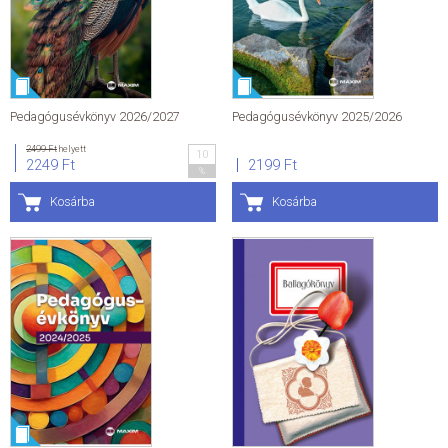
ÁLTALÁNOS SZERZŐDÉSI FELTÉTELEK
ADATKEZELÉSI ÉS ADATVÉDELMI SZABÁLYZAT
Pedagógusévkönyv 2026/2027
Pedagógusévkönyv 2025/2026
KAPCSOLAT
2499 Ft
helyett
10
2249 Ft
2199 Ft
%
Kosárba
Kosárba