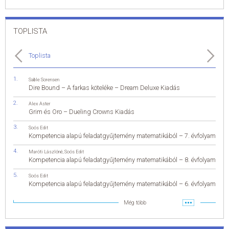
TOPLISTA
Toplista
Sable Sorensen
Dire Bound – A farkas köteléke – Dream Deluxe Kiadás
Alex Aster
Grim és Oro – Dueling Crowns Kiadás
Soós Edit
Kompetencia alapú feladatgyűjtemény matematikából – 7. évfolyam
Maróti Lászlóné
,
Soós Edit
Kompetencia alapú feladatgyűjtemény matematikából – 8. évfolyam
Soós Edit
Kompetencia alapú feladatgyűjtemény matematikából – 6. évfolyam
Még több