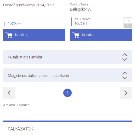
Pedagógusévkönyv 2024/2025
Zsoldos Sándor
Ballagókönyv
599 Ft
helyett
10
1899 Ft
539 Ft
%
Kosárba
Kosárba
48
találat oldalanként
Megjelenés dátuma szerint csökkenő
1
4 találat
,
1 oldalon
PÁLYÁZATOK