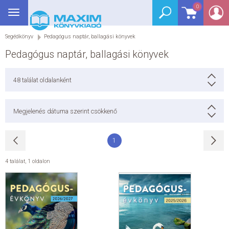
0
Toggle
BEJELENTKEZÉS
navigation
Segédkönyv
Pedagógus naptár, ballagási könyvek
SEGÉDKÖNYV
Pedagógus naptár, ballagási könyvek
NYELVKÖNYV
48
találat oldalanként
GRIMM SZÓTÁR
Megjelenés dátuma szerint csökkenő
DREAM KÖNYVEK
1
E-KÖNYVEK
4 találat
,
1 oldalon
AKCIÓ
SEGÍTHETEK?
HÍREK