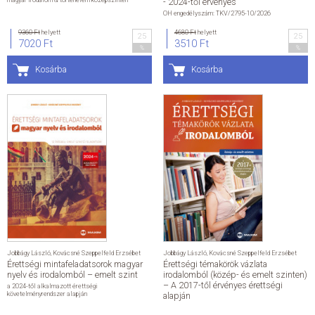
- 2024-től érvényes
OH engedélyszám: TKV/2795-10/2026
ÁLTALÁNOS SZERZŐDÉSI FELTÉTELEK
9360 Ft
helyett
4680 Ft
helyett
25
25
7020 Ft
3510 Ft
%
%
ADATKEZELÉSI ÉS ADATVÉDELMI SZABÁLYZAT
Kosárba
Kosárba
KAPCSOLAT
Jobbágy László
,
Kovácsné Szeppelfeld Erzsébet
Jobbágy László
,
Kovácsné Szeppelfeld Erzsébet
Érettségi mintafeladatsorok magyar
Érettségi témakörök vázlata
nyelv és irodalomból – emelt szint
irodalomból (közép- és emelt szinten)
– A 2017-től érvényes érettségi
a 2024-től alkalmazott érettségi
követelményrendszer alapján
alapján