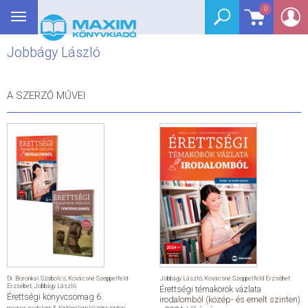
0
Toggle
BEJELENTKEZÉS
navigation
Jobbágy László
SEGÉDKÖNYV
NYELVKÖNYV
A SZERZŐ MŰVEI
GRIMM SZÓTÁR
DREAM KÖNYVEK
E-KÖNYVEK
AKCIÓ
SEGÍTHETEK?
Dr. Boronkai Szabolcs
,
Kovácsné Szeppelfeld
Jobbágy László
,
Kovácsné Szeppelfeld Erzsébet
Erzsébet
,
Jobbágy László
Érettségi témakörök vázlata
Érettségi könyvcsomag 6.
HÍREK
irodalomból (közép- és emelt szinten)
magyar irodalom & történelem középszinten