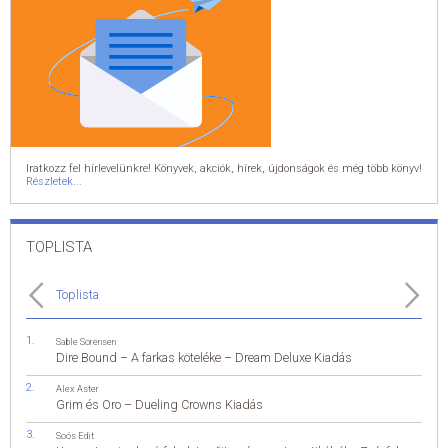
Iratkozz fel hírlevelünkre! Könyvek, akciók, hírek, újdonságok és még több könyv!
Részletek...
TOPLISTA
Toplista
Sable Sorensen
Dire Bound – A farkas köteléke – Dream Deluxe Kiadás
Alex Aster
Grim és Oro – Dueling Crowns Kiadás
Soós Edit