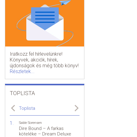
Iratkozz fel hírlevelünkre!
Könyvek, akciók, hírek,
újdonságok és még több könyv!
Részletek...
TOPLISTA
Toplista
Sable Sorensen
Dire Bound – A farkas
köteléke – Dream Deluxe