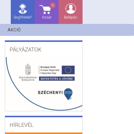
0
Segíthetek?
Kosár
Belépés
AKCIÓ
PÁLYÁZATOK
HÍRLEVÉL