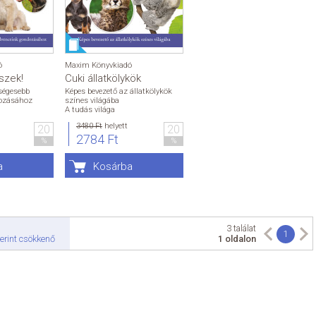
ó
Maxim Könyvkiadó
szek!
Cuki állatkölykök
ségesebb
Képes bevezető az állatkölykök
ozásához
színes világába
A tudás világa
3480 Ft
helyett
20
20
2784 Ft
%
%
a
Kosárba
3 találat
1
erint csökkenő
1 oldalon