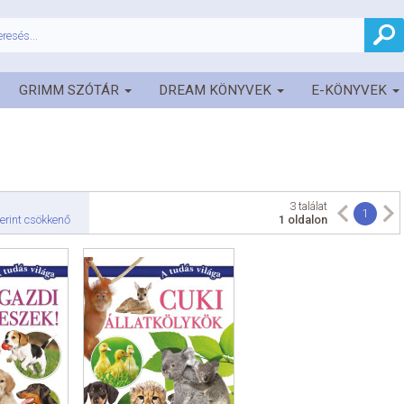
GRIMM SZÓTÁR
DREAM KÖNYVEK
E-KÖNYVEK
3 találat
1
erint csökkenő
1 oldalon