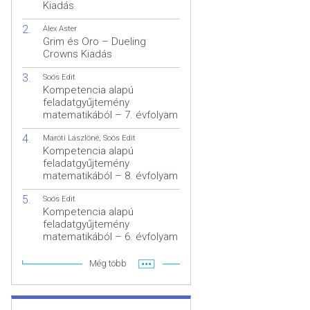
Kiadás
Alex Aster
Grim és Oro – Dueling
Crowns Kiadás
Soós Edit
Kompetencia alapú
feladatgyűjtemény
matematikából – 7. évfolyam
Maróti Lászlóné
,
Soós Edit
Kompetencia alapú
feladatgyűjtemény
matematikából – 8. évfolyam
Soós Edit
Kompetencia alapú
feladatgyűjtemény
matematikából – 6. évfolyam
Még több