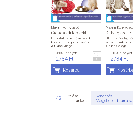
Maxim Könyvkiadó
Maxim Könyvkiad
Cicagazdi leszek!
Kutyagazdi le
Útmutató a leghűségesebb
Útmutató a leghű
kedvenceink gondozásához
kedvenceink gond
A tudás világa
A tudás világa
3480 Ft
helyett
3480 Ft
helyett
20
2784 Ft
2784 Ft
%
Kosárba
Kosárb
Rendezés
találat
48
Megjelenés dátuma sz
oldalanként