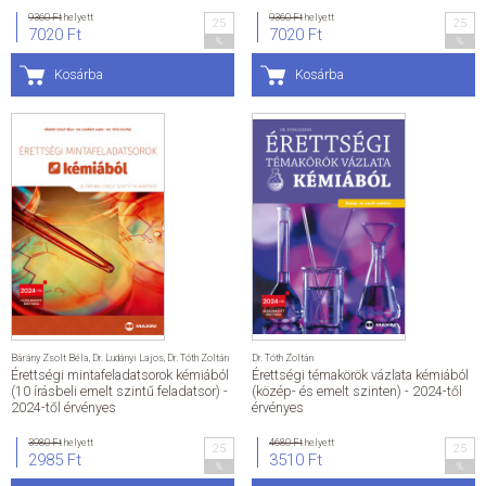
9360 Ft
helyett
9360 Ft
helyett
25
25
7020 Ft
7020 Ft
ÁLTALÁNOS SZERZŐDÉSI FELTÉTELEK
%
%
Kosárba
Kosárba
ADATKEZELÉSI ÉS ADATVÉDELMI SZABÁLYZAT
KAPCSOLAT
Bárány Zsolt Béla
,
Dr. Ludányi Lajos
,
Dr. Tóth Zoltán
Dr. Tóth Zoltán
Érettségi mintafeladatsorok kémiából
Érettségi témakörök vázlata kémiából
(10 írásbeli emelt szintű feladatsor) -
(közép- és emelt szinten) - 2024-től
2024-től érvényes
érvényes
3980 Ft
helyett
4680 Ft
helyett
25
25
2985 Ft
3510 Ft
%
%