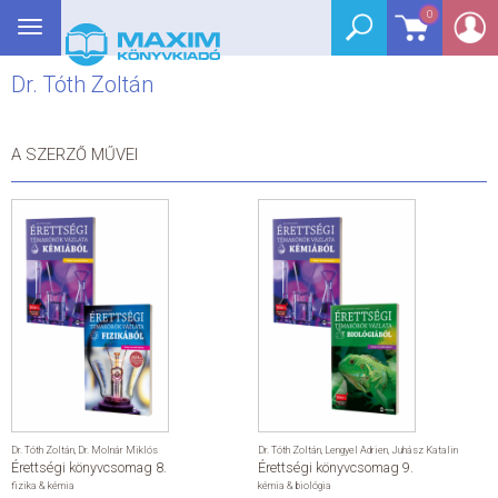
0
Toggle
BEJELENTKEZÉS
navigation
Dr. Tóth Zoltán
SEGÉDKÖNYV
NYELVKÖNYV
A SZERZŐ MŰVEI
GRIMM SZÓTÁR
DREAM KÖNYVEK
E-KÖNYVEK
AKCIÓ
SEGÍTHETEK?
Dr. Tóth Zoltán
,
Dr. Molnár Miklós
Dr. Tóth Zoltán
,
Lengyel Adrien
,
Juhász Katalin
Érettségi könyvcsomag 8.
Érettségi könyvcsomag 9.
HÍREK
fizika & kémia
kémia & biológia