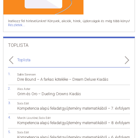
Iratkozz fel hírlevelünkre! Könyvek, akciók, hírek, újdonságok és még több könyv!
Részletek...
TOPLISTA
Toplista
Sable Sorensen
Dire Bound – A farkas köteléke – Dream Deluxe Kiadás
Alex Aster
Grim és Oro – Dueling Crowns Kiadás
Soós Edit
Kompetencia alapú feladatgyűjtemény matematikából – 7. évfolyam
Maróti Lászlóné
,
Soós Edit
Kompetencia alapú feladatgyűjtemény matematikából – 8. évfolyam
Soós Edit
Kompetencia alapú feladatgyűjtemény matematikából – 6. évfolyam