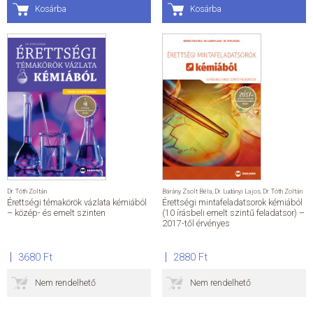
Kosárba
Kosárba
Dr. Tóth Zoltán
Bárány Zsolt Béla
,
Dr. Ludányi Lajos
,
Dr. Tóth Zoltán
Érettségi témakörök vázlata kémiából
Érettségi mintafeladatsorok kémiából
– közép- és emelt szinten
(10 írásbeli emelt szintű feladatsor) –
2017-től érvényes
3680 Ft
2880 Ft
Nem rendelhető
Nem rendelhető