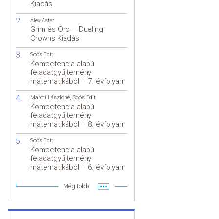
Kiadás
Alex Aster
Grim és Oro – Dueling
Crowns Kiadás
Soós Edit
Kompetencia alapú
feladatgyűjtemény
matematikából – 7. évfolyam
Maróti Lászlóné
,
Soós Edit
Kompetencia alapú
feladatgyűjtemény
matematikából – 8. évfolyam
Soós Edit
Kompetencia alapú
feladatgyűjtemény
matematikából – 6. évfolyam
Még több