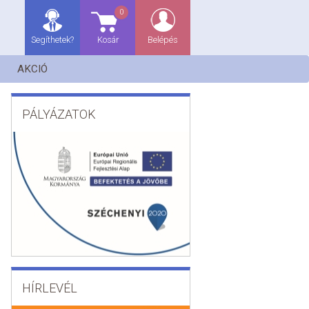
0
Segíthetek?
Kosár
Belépés
AKCIÓ
PÁLYÁZATOK
HÍRLEVÉL