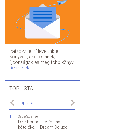
Iratkozz fel hírlevelünkre!
Könyvek, akciók, hírek,
újdonságok és még több könyv!
Részletek...
TOPLISTA
Toplista
Sable Sorensen
Dire Bound – A farkas
köteléke – Dream Deluxe