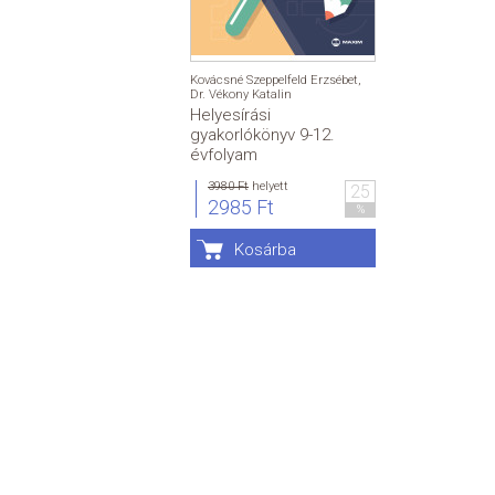
Kovácsné Szeppelfeld Erzsébet
,
Dr. Vékony Katalin
Helyesírási
gyakorlókönyv 9-12.
évfolyam
3980 Ft
helyett
25
2985 Ft
%
Kosárba