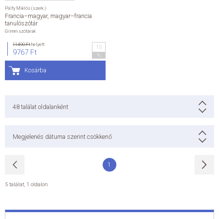
Pálfy Miklós (szerk.)
Francia–magyar, magyar–francia
tanulószótár
Grimm szótárak
11490 Ft
helyett
15
9767 Ft
%
Kosárba
48
találat oldalanként
Megjelenés dátuma szerint csökkenő
1
5 találat
,
1 oldalon