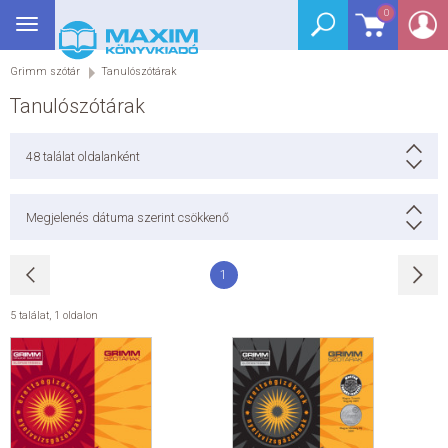
0
Toggle
BEJELENTKEZÉS
navigation
Grimm szótár
Tanulószótárak
SEGÉDKÖNYV
Tanulószótárak
NYELVKÖNYV
48
találat oldalanként
GRIMM SZÓTÁR
Megjelenés dátuma szerint csökkenő
DREAM KÖNYVEK
1
E-KÖNYVEK
5 találat
,
1 oldalon
AKCIÓ
SEGÍTHETEK?
HÍREK