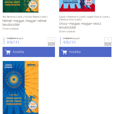
Iker Bertalan (szerk.)
,
Hessky Regina (szerk.)
Gyurácz Annamária (szerk.)
,
Kugler Katalin (szerk.)
,
Zakonova Dina (szerk.)
Német–magyar, magyar–német
Orosz–magyar, magyar–orosz
tanulószótár
tanulószótár
Grimm szótárak
Grimm szótárak
11490 Ft
helyett
11490 Ft
helyett
15
15
9767 Ft
9767 Ft
%
%
Kosárba
Kosárba