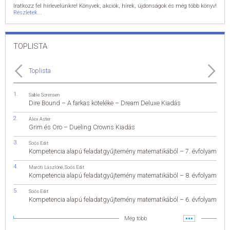
Iratkozz fel hírlevelünkre! Könyvek, akciók, hírek, újdonságok és még több könyv!
Részletek...
TOPLISTA
Toplista
Sable Sorensen
Dire Bound – A farkas köteléke – Dream Deluxe Kiadás
Alex Aster
Grim és Oro – Dueling Crowns Kiadás
Soós Edit
Kompetencia alapú feladatgyűjtemény matematikából – 7. évfolyam
Maróti Lászlóné
,
Soós Edit
Kompetencia alapú feladatgyűjtemény matematikából – 8. évfolyam
Soós Edit
Kompetencia alapú feladatgyűjtemény matematikából – 6. évfolyam
Még több