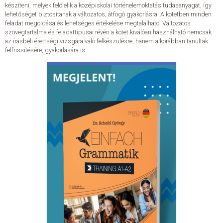
készíteni, melyek felölelik a középiskolai történelemoktatás tudásanyagát, így
lehetőséget biztosítanak a változatos, átfogó gyakorlásra. A kötetben minden
feladat megoldása és lehetséges értékelése megtalálható. Változatos
szövegtartalma és feladattípusai révén a kötet kiválóan használható nemcsak
az írásbeli érettségi vizsgára való felkészülésre, hanem a korábban tanultak
felfrissítésére, gyakorlására is.