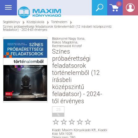
0
Toggle
BEJELENTKEZÉS
navigation
Segédkönyv
Középiskola
Történelem
SEGÉDKÖNYV
Színes próbaérettségi feladatsorok történelemből (12 írásbeli középszintű
feladatsor) - 2024-től érvényes
NYELVKÖNYV
Bádonyiné Nagy Ilona
,
Rákos Magdolna
,
Rechtenwald Kristóf
Színes
GRIMM SZÓTÁR
próbaérettségi
feladatsorok
DREAM KÖNYVEK
történelemből (12
írásbeli
E-KÖNYVEK
középszintű
feladatsor) - 2024-
től érvényes
AKCIÓ
25
%
SEGÍTHETEK?
Kiadó:
Maxim Könyvkiadó Kft.
,
Kiadói
HÍREK
Kód: MX-1928
Oldalszám: 280