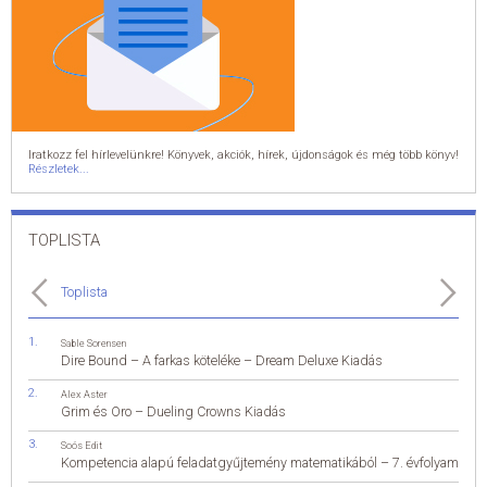
Iratkozz fel hírlevelünkre! Könyvek, akciók, hírek, újdonságok és még több könyv!
Részletek...
TOPLISTA
Toplista
Sable Sorensen
Dire Bound – A farkas köteléke – Dream Deluxe Kiadás
Alex Aster
Grim és Oro – Dueling Crowns Kiadás
Soós Edit
Kompetencia alapú feladatgyűjtemény matematikából – 7. évfolyam