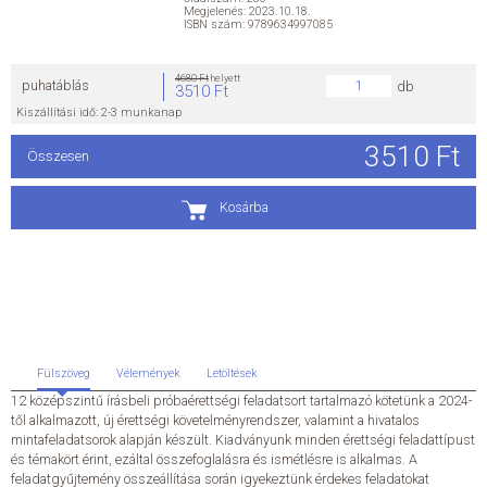
Megjelenés: 2023.10.18.
ISBN szám: 9789634997085
ÁLTALÁNOS SZERZŐDÉSI FELTÉTELEK
4680 Ft
helyett
puhatáblás
db
3510 Ft
ADATKEZELÉSI ÉS ADATVÉDELMI SZABÁLYZAT
Kiszállítási idő: 2-3 munkanap
3510 Ft
KAPCSOLAT
Összesen
Kosárba
Fülszöveg
Vélemények
Letöltések
12 középszintű írásbeli próbaérettségi feladatsort tartalmazó kötetünk a 2024-
től alkalmazott, új érettségi követelményrendszer, valamint a hivatalos
mintafeladatsorok alapján készült. Kiadványunk minden érettségi feladattípust
és témakört érint, ezáltal összefoglalásra és ismétlésre is alkalmas. A
feladatgyűjtemény összeállítása során igyekeztünk érdekes feladatokat