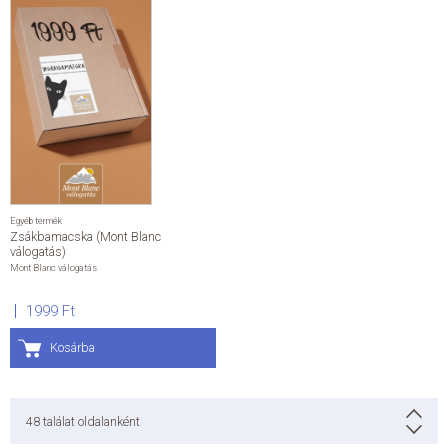
Egyéb termék
Zsákbamacska (Mont Blanc
válogatás)
Mont Blanc válogatás
1999 Ft
Kosárba
48
találat oldalanként