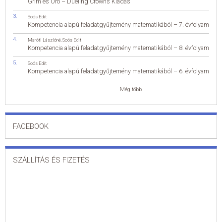
Grim és Oro – Dueling Crowns Kiadás
Soós Edit
Kompetencia alapú feladatgyűjtemény matematikából – 7. évfolyam
Maróti Lászlóné
,
Soós Edit
Kompetencia alapú feladatgyűjtemény matematikából – 8. évfolyam
Soós Edit
Kompetencia alapú feladatgyűjtemény matematikából – 6. évfolyam
Még több
FACEBOOK
SZÁLLÍTÁS ÉS FIZETÉS