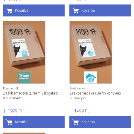
Kosárba
Kosárba
Egyéb termék
Egyéb termék
Zsákbamacska (Dream válogatás)
Zsákbamacska (Delfin könyvek)
Dream válogatás
Delfin könyvek
1999 Ft
1499 Ft
Kosárba
Kosárba