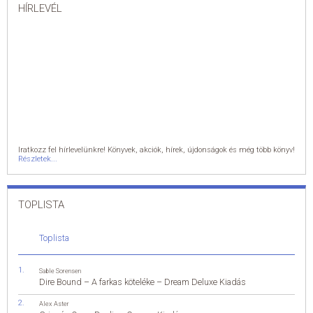
HÍRLEVÉL
Iratkozz fel hírlevelünkre! Könyvek, akciók, hírek, újdonságok és még több könyv!
Részletek...
TOPLISTA
Toplista
Sable Sorensen
Dire Bound – A farkas köteléke – Dream Deluxe Kiadás
Alex Aster