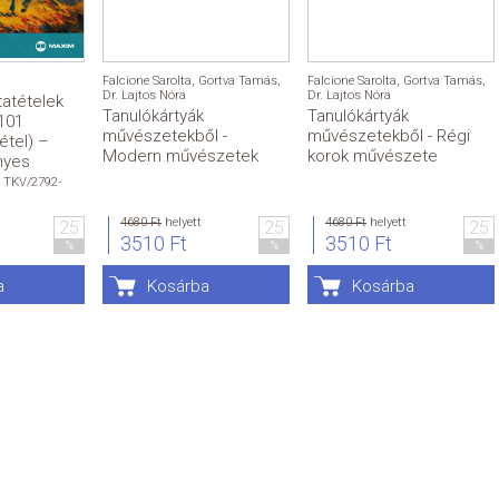
Falcione Sarolta
,
Gortva Tamás
,
Falcione Sarolta
,
Gortva Tamás
,
Dr. Lajtos Nóra
Dr. Lajtos Nóra
tatételek
Tanulókártyák
Tanulókártyák
101
művészetekből -
művészetekből - Régi
étel) –
Modern művészetek
korok művészete
nyes
 TKV/2792-
4680 Ft
helyett
4680 Ft
helyett
25
25
25
3510 Ft
3510 Ft
%
%
%
a
Kosárba
Kosárba