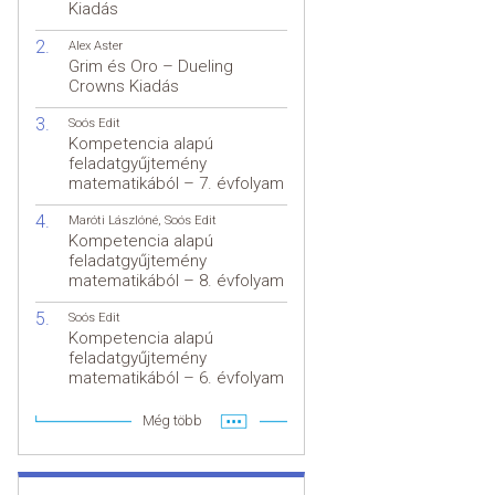
Kiadás
Alex Aster
Grim és Oro – Dueling
Crowns Kiadás
Soós Edit
Kompetencia alapú
feladatgyűjtemény
matematikából – 7. évfolyam
Maróti Lászlóné
,
Soós Edit
Kompetencia alapú
feladatgyűjtemény
matematikából – 8. évfolyam
Soós Edit
Kompetencia alapú
feladatgyűjtemény
matematikából – 6. évfolyam
Még több