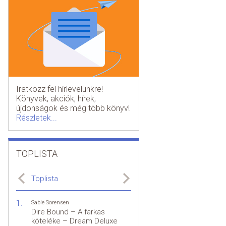
Iratkozz fel hírlevelünkre!
Könyvek, akciók, hírek,
újdonságok és még több könyv!
Részletek...
TOPLISTA
Toplista
Sable Sorensen
Dire Bound – A farkas
köteléke – Dream Deluxe