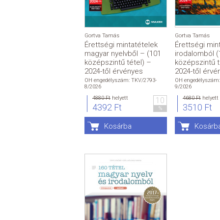
Gortva Tamás
Gortva Tamás
Érettségi mintatételek
Érettségi min
magyar nyelvből – (101
irodalomból (
középszintű tétel) –
középszintű t
2024-től érvényes
2024-től érvé
OH engedélyszám: TKV/2793-
OH engedélyszám:
8/2026
9/2026
4880 Ft
helyett
4680 Ft
helyett
10
4392 Ft
3510 Ft
%
Kosárba
Kosárb