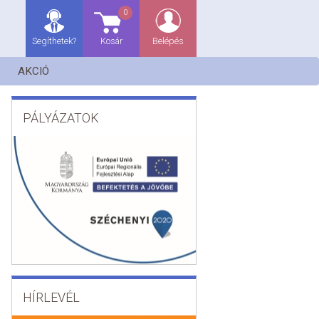
0
Segíthetek?
Kosár
Belépés
AKCIÓ
PÁLYÁZATOK
HÍRLEVÉL