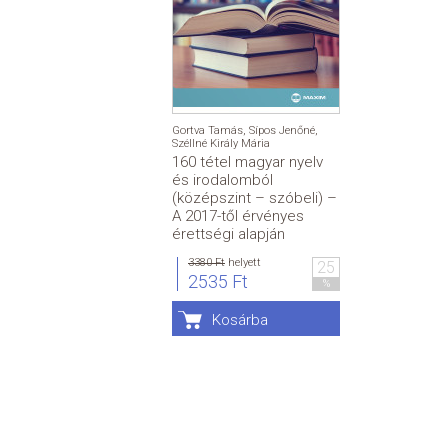
Gortva Tamás
,
Sípos Jenőné
,
Széllné Király Mária
160 tétel magyar nyelv
és irodalomból
(középszint – szóbeli) –
A 2017-től érvényes
érettségi alapján
3380 Ft
helyett
25
2535 Ft
%
Kosárba