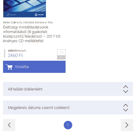
Benke Gabriella
,
Várhidiné Kemenesi Rita
Érettségi mintafeladatsorok
informatikából (8 gyakorlati
középszintű feladatsor) – 2017-től
érvényes CD-melléklettel
3280 Ft
helyett
25
2460 Ft
%
Kosárba
48
találat oldalanként
Megjelenés dátuma szerint csökkenő
1