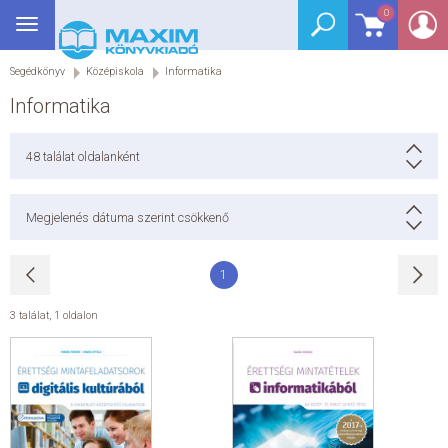
0
Toggle
BEJELENTKEZÉS
navigation
Segédkönyv
Középiskola
Informatika
SEGÉDKÖNYV
Informatika
NYELVKÖNYV
48
találat oldalanként
GRIMM SZÓTÁR
Megjelenés dátuma szerint csökkenő
DREAM KÖNYVEK
1
E-KÖNYVEK
3 találat
,
1 oldalon
AKCIÓ
SEGÍTHETEK?
HÍREK