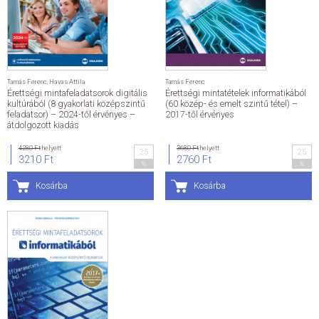
ÁLTALÁNOS SZERZŐDÉSI FELTÉTELEK
ADATKEZELÉSI ÉS ADATVÉDELMI SZABÁLYZAT
Tamás Ferenc
,
Havas Attila
Tamás Ferenc
Érettségi mintafeladatsorok digitális
Érettségi mintatételek informatikából
KAPCSOLAT
kultúrából (8 gyakorlati középszintű
(60 közép- és emelt szintű tétel) –
feladatsor) – 2024-től érvényes –
2017-től érvényes
átdolgozott kiadás
4280 Ft
helyett
3680 Ft
helyett
25
25
3210 Ft
2760 Ft
%
%
Kosárba
Kosárba