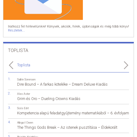
Iratkozz fel hírlevelünkre! Könyvek, akciók, hírek, újdonságok és még több könyv!
Részletek...
TOPLISTA
Toplista
Sable Sorensen
Dire Bound – A farkas köteléke – Dream Deluxe Kiadás
Alex Aster
Grim és Oro – Dueling Crowns Kiadás
Soós Edit
Kompetencia alapú feladatgyűjtemény matematikából – 6. évfolyam
Abigail Owen
The Things Gods Break – Az istenek pusztítása – Éldekorált
Brigitte Knightley