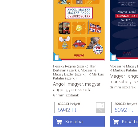
Hessky Regina (szerk.)
,
Iker
Mozsárné Magay Es
Bertalan (szerk.)
,
Mozsárné
P. Márkus Katalin 
Magay Eszter (szerk.)
,
P. Márkus
Magyar–ango
Katalin (szerk.)
munkahelyi s
Angol–magyar, magyar–
Grimm szótárak
angol gyerekszótár
Grimm szótárak
6990 Ft
helyett
5990 Ft
helyett
15
5942 Ft
5092 Ft
%
Kosárba
Kosárb