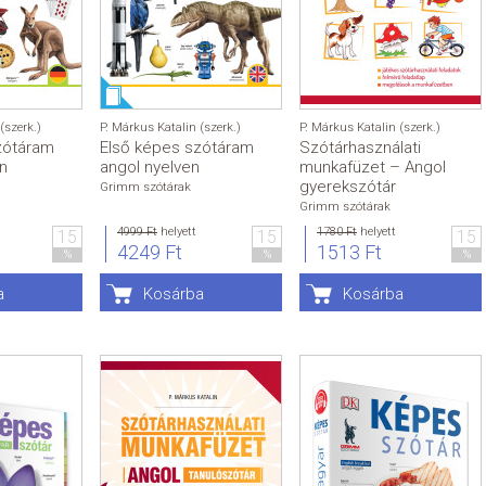
(szerk.)
P. Márkus Katalin (szerk.)
P. Márkus Katalin (szerk.)
zótáram
Első képes szótáram
Szótárhasználati
n
angol nyelven
munkafüzet – Angol
gyerekszótár
Grimm szótárak
Grimm szótárak
4999 Ft
helyett
1780 Ft
helyett
15
15
15
4249 Ft
1513 Ft
%
%
%
a
Kosárba
Kosárba