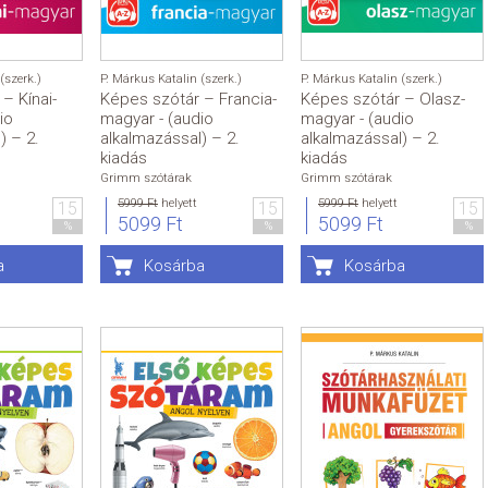
(szerk.)
P. Márkus Katalin (szerk.)
P. Márkus Katalin (szerk.)
– Kínai-
Képes szótár – Francia-
Képes szótár – Olasz-
io
magyar - (audio
magyar - (audio
) – 2.
alkalmazással) – 2.
alkalmazással) – 2.
kiadás
kiadás
Grimm szótárak
Grimm szótárak
5999 Ft
helyett
5999 Ft
helyett
15
15
15
5099 Ft
5099 Ft
%
%
%
a
Kosárba
Kosárba