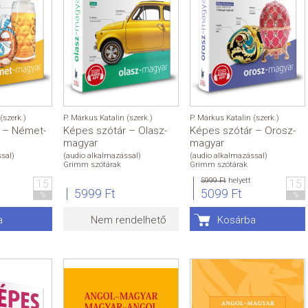
(szerk.)
P. Márkus Katalin (szerk.)
P. Márkus Katalin (szerk.)
 – Német-
Képes szótár – Olasz-
Képes szótár – Orosz-
magyar
magyar
sal)
(audio alkalmazással)
(audio alkalmazással)
Grimm szótárak
Grimm szótárak
5999 Ft
helyett
15
15
5999 Ft
5099 Ft
%
%
a
Nem rendelhető
Kosárba