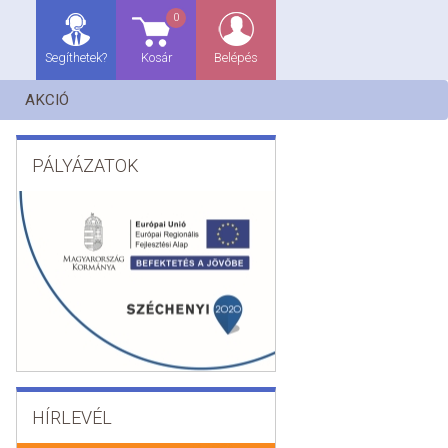
0
Segíthetek?
Kosár
Belépés
AKCIÓ
PÁLYÁZATOK
HÍRLEVÉL