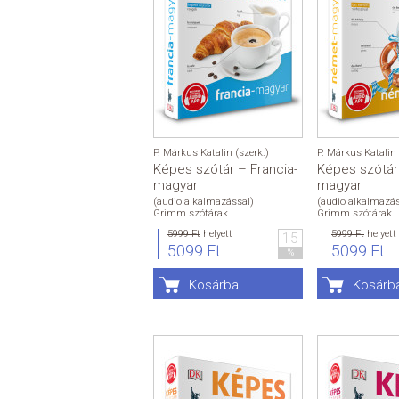
P. Márkus Katalin (szerk.)
P. Márkus Katalin 
Képes szótár – Francia-
Képes szótár
magyar
magyar
(audio alkalmazással)
(audio alkalmazás
Grimm szótárak
Grimm szótárak
5999 Ft
helyett
5999 Ft
helyett
15
5099 Ft
5099 Ft
%
Kosárba
Kosárb