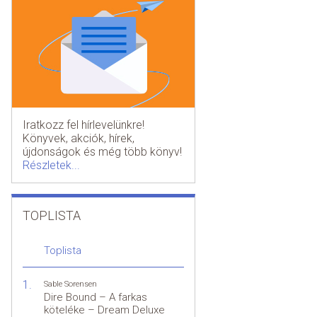
Iratkozz fel hírlevelünkre!
Könyvek, akciók, hírek,
újdonságok és még több könyv!
Részletek...
TOPLISTA
Toplista
Sable Sorensen
Dire Bound – A farkas
köteléke – Dream Deluxe