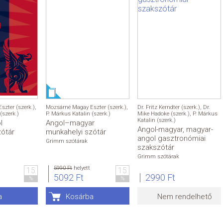
zter (szerk.)
,
Mozsárné Magay Eszter (szerk.)
,
Dr. Fritz Kerndter (szerk.)
,
Dr.
(szerk.)
P. Márkus Katalin (szerk.)
Mike Hadoke (szerk.)
,
P. Márkus
Katalin (szerk.)
l
Angol–magyar
Angol-magyar, magyar-
zótár
munkahelyi szótár
angol gasztronómiai
Grimm szótárak
szakszótár
Grimm szótárak
5990 Ft
helyett
15
15
5092 Ft
2990 Ft
%
%
a
Kosárba
Nem rendelhető