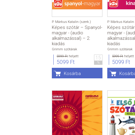
P. Márkus Katalin (szerk.)
P. Márkus Katalin 
Képes szótár – Spanyol-
Képes szótár 
magyar - (audio
magyar - (aud
alkalmazással) – 2.
alkalmazással
kiadás
kiadás
Grimm szótárak
Grimm szótárak
5999 Ft
helyett
5999 Ft
helyett
15
5099 Ft
5099 Ft
%
Kosárba
Kosárb