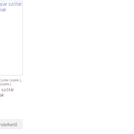
zter (szerk.)
,
(szerk.)
 szótár
ak
ndelhető