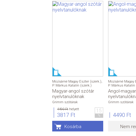
Mozsárné Magay Eszter (szerk.)
,
Mozsárné Magay Es
P. Márkus Katalin (szerk.)
P. Márkus Katalin 
Magyar-angol szótár
Angol-magyar
nyelvtanulóknak
nyelvtanulókn
Grimm szótárak
Grimm szótárak
4490 Ft
helyett
15
3817 Ft
4490 Ft
%
Kosárba
Nem re