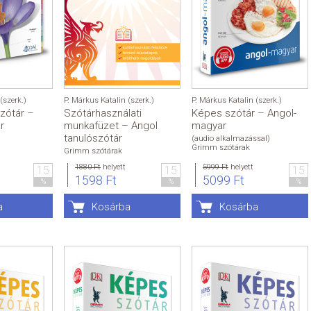
(szerk.)
P. Márkus Katalin (szerk.)
P. Márkus Katalin (szerk.)
zótár –
Szótárhasználati
Képes szótár – Angol-
r
munkafüzet – Angol
magyar
tanulószótár
(audio alkalmazással)
Grimm szótárak
Grimm szótárak
1880 Ft
helyett
5999 Ft
helyett
15
15
15
1598 Ft
5099 Ft
%
%
%
a
Kosárba
Kosárba