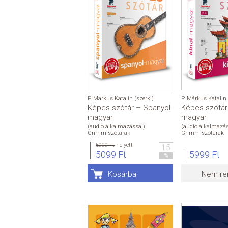
P. Márkus Katalin (szerk.)
P. Márkus Katalin 
Képes szótár – Spanyol-
Képes szótár 
magyar
magyar
(audio alkalmazással)
(audio alkalmazás
Grimm szótárak
Grimm szótárak
5999 Ft
helyett
15
5099 Ft
5999 Ft
%
Kosárba
Nem re