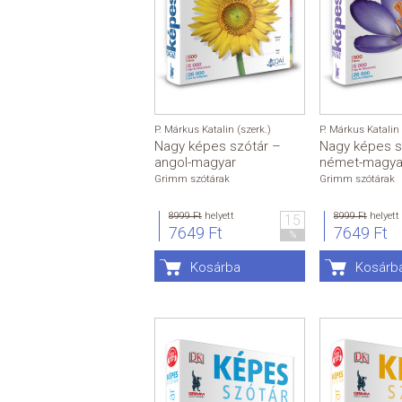
P. Márkus Katalin (szerk.)
P. Márkus Katalin 
Nagy képes szótár –
Nagy képes s
angol-magyar
német-magya
Grimm szótárak
Grimm szótárak
8999 Ft
helyett
8999 Ft
helyett
15
7649 Ft
7649 Ft
%
Kosárba
Kosárb