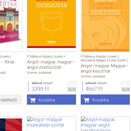
(szerk.)
P. Márkus Katalin (szerk.)
P. Márkus Katalin (szerk.)
,
Mozsárné Magay Eszter (szerk.)
– Kínai-
Angol–magyar, magyar–
Angol–magyar, Magyar–
angol zsebszótár
angol kisszótár
sal)
Grimm szótárak
Grimm szótárak
3999 Ft
helyett
5490 Ft
helyett
15
15
3399 Ft
4667 Ft
%
%
ndelhető
Kosárba
Kosárba