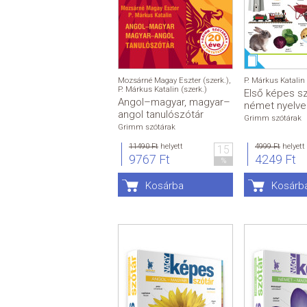
Mozsárné Magay Eszter (szerk.)
,
P. Márkus Katalin 
P. Márkus Katalin (szerk.)
Első képes s
Angol–magyar, magyar–
német nyelve
angol tanulószótár
Grimm szótárak
Grimm szótárak
11490 Ft
helyett
4999 Ft
helyett
15
9767 Ft
4249 Ft
%
Kosárba
Kosárb