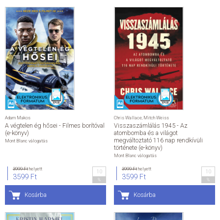
Adam Makos
Chris Wallace
,
Mitch Weiss
A végtelen ég hősei - Filmes borítóval
Visszaszámlálás 1945 - Az
(e-könyv)
atombomba és a világot
megváltoztató 116 nap rendkívüli
Mont Blanc válogatás
története (e-könyv)
Mont Blanc válogatás
3999 Ft
helyett
3999 Ft
helyett
10
10
3599 Ft
3599 Ft
%
%
Kosárba
Kosárba