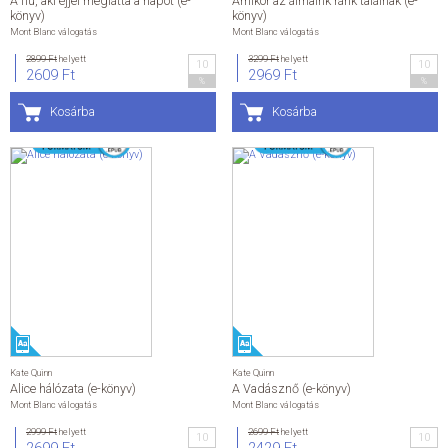
A fiú, aki éjjel meglátta a napot (e-
Amikor az álmaink ránk találnak (e-
könyv)
könyv)
Mont Blanc válogatás
Mont Blanc válogatás
2899 Ft
helyett
3299 Ft
helyett
10
10
2609 Ft
2969 Ft
%
%
Kosárba
Kosárba
Kate Quinn
Kate Quinn
Alice hálózata (e-könyv)
A Vadásznő (e-könyv)
Mont Blanc válogatás
Mont Blanc válogatás
2999 Ft
helyett
2699 Ft
helyett
10
10