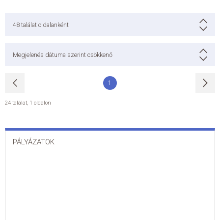
48
találat oldalanként
Megjelenés dátuma szerint csökkenő
1
24 találat
,
1 oldalon
PÁLYÁZATOK