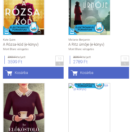
Kate Quinn
Melanie Benjamin
A Rózsa-kód (e-könyv)
A Ritz úrnője (e-könyv)
Mont Blanc válogatás
Mont Blanc válogatás
3999 Ft
helyett
3099 Ft
helyett
10
10
3599 Ft
2789 Ft
%
%
Kosárba
Kosárba