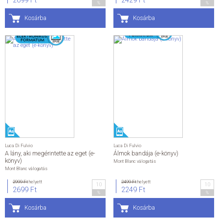
2699 Ft
2429 Ft
%
%
Kosárba
Kosárba
Luca Di Fulvio
Luca Di Fulvio
A lány, aki megérintette az eget (e-
Álmok bandája (e-könyv)
könyv)
Mont Blanc válogatás
Mont Blanc válogatás
2999 Ft
helyett
2499 Ft
helyett
10
10
2699 Ft
2249 Ft
%
%
Kosárba
Kosárba