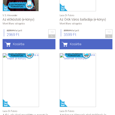
V. S. Alexander
Luca Di Fulvio
Az előkóstoló (e-könyv)
Az Örök Város balladája (e-könyv)
Mont Blanc válogatás
Mont Blanc válogatás
3299 Ft
helyett
3999 Ft
helyett
10
10
2969 Ft
3599 Ft
%
%
Kosárba
Kosárba
Luca Di Fulvio
Luca Di Fulvio