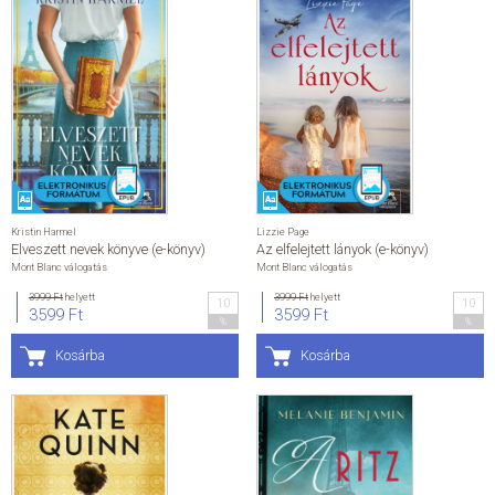
Kristin Harmel
Lizzie Page
Elveszett nevek könyve (e-könyv)
Az elfelejtett lányok (e-könyv)
Mont Blanc válogatás
Mont Blanc válogatás
3999 Ft
helyett
3999 Ft
helyett
10
10
3599 Ft
3599 Ft
%
%
Kosárba
Kosárba