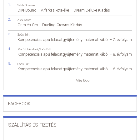
Sable Sorensen
Dire Bound – A farkas köteléke – Dream Deluxe Kiadás
Alex Aster
Grim és Oro – Dueling Crowns Kiadás
Soós Edit
Kompetencia alapú feladatgyűjtemény matematikából – 7. évfolyam
Maróti Lászlóné
,
Soós Edit
Kompetencia alapú feladatgyűjtemény matematikából – 8. évfolyam
Soós Edit
Kompetencia alapú feladatgyűjtemény matematikából – 6. évfolyam
Még több
FACEBOOK
SZÁLLÍTÁS ÉS FIZETÉS