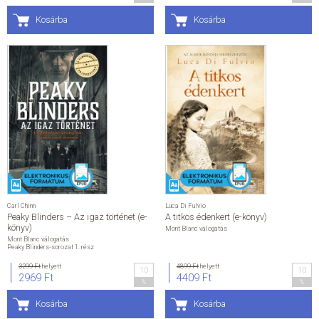
Kosárba
Kosárba
Carl Chinn
Luca Di Fulvio
Peaky Blinders – Az igaz történet (e-
A titkos édenkert (e-könyv)
könyv)
Mont Blanc válogatás
Mont Blanc válogatás
Peaky Blinders-sorozat 1. rész
3299 Ft
helyett
4899 Ft
helyett
10
10
2969 Ft
4409 Ft
%
%
Kosárba
Kosárba