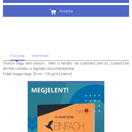
ÁLTALÁNOS SZERZŐDÉSI FELTÉTELEK
Kosárba
ADATKEZELÉSI ÉS ADATVÉDELMI SZABÁLYZAT
KAPCSOLAT
Fülszöveg
Vélemények
Olvasni vagy nem olvasni... Nem is kérdés. Ha szerinted sem az, szerezd be
két féle színben is kapható vászontáskáinkat.
Fülek magassága 26 cm. 100 g/m2 pamut.