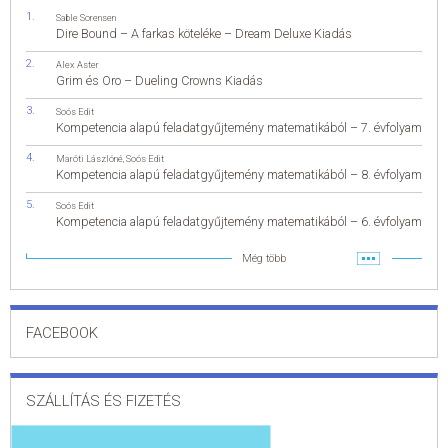
Sable Sorensen
Dire Bound – A farkas köteléke – Dream Deluxe Kiadás
Alex Aster
Grim és Oro – Dueling Crowns Kiadás
Soós Edit
Kompetencia alapú feladatgyűjtemény matematikából – 7. évfolyam
Maróti Lászlóné
,
Soós Edit
Kompetencia alapú feladatgyűjtemény matematikából – 8. évfolyam
Soós Edit
Kompetencia alapú feladatgyűjtemény matematikából – 6. évfolyam
Még több
FACEBOOK
SZÁLLÍTÁS ÉS FIZETÉS