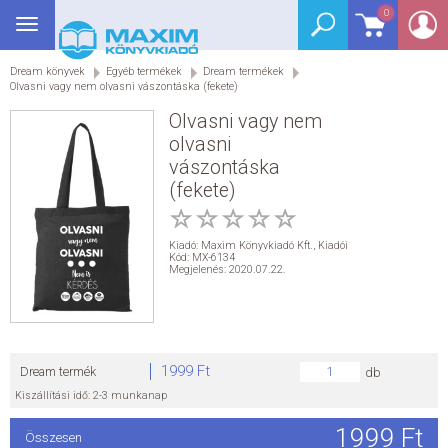
0
Toggle
BEJELENTKEZÉS
navigation
Dream könyvek
Egyéb termékek
Dream termékek
SEGÉDKÖNYV
Olvasni vagy nem olvasni vászontáska (fekete)
Olvasni vagy nem
NYELVKÖNYV
olvasni
vászontáska
GRIMM SZÓTÁR
(fekete)
DREAM KÖNYVEK
Kiadó:
Maxim Könyvkiadó Kft.
,
Kiadói
Kód: MX-6134
Megjelenés: 2020.07.22.
E-KÖNYVEK
AKCIÓ
1999 Ft
Dream termék
db
SEGÍTHETEK?
Kiszállítási idő: 2-3 munkanap
1999 Ft
HÍREK
Összesen