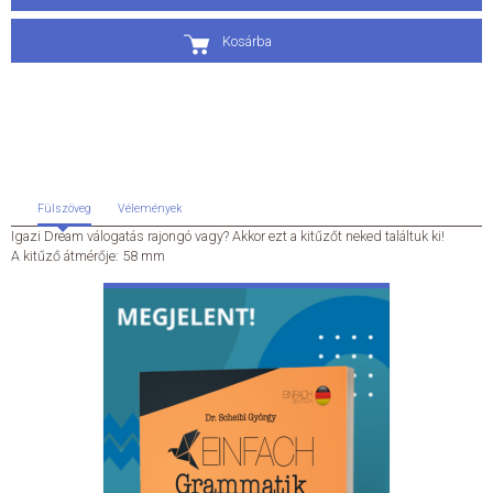
ÁLTALÁNOS SZERZŐDÉSI FELTÉTELEK
Kosárba
ADATKEZELÉSI ÉS ADATVÉDELMI SZABÁLYZAT
KAPCSOLAT
Fülszöveg
Vélemények
Igazi Dream válogatás rajongó vagy? Akkor ezt a kitűzőt neked találtuk ki!
A kitűző átmérője: 58 mm