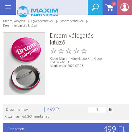
0
Toggle
BEJELENTKEZÉS
navigation
Dream könyvek
Egyéb termékek
Dream termékek
SEGÉDKÖNYV
Dream válogatás kitűző
Dream válogatás
NYELVKÖNYV
kitűző
GRIMM SZÓTÁR
Kiadó:
Maxim Könyvkiadó Kft.
,
Kiadói
Kód: MX-6131
Megjelenés: 2020.07.03.
DREAM KÖNYVEK
E-KÖNYVEK
AKCIÓ
499 Ft
Dream termék
db
SEGÍTHETEK?
Kiszállítási idő: 2-3 munkanap
499 Ft
HÍREK
Összesen