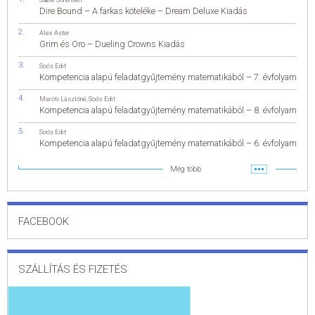
Dire Bound – A farkas köteléke – Dream Deluxe Kiadás
Alex Aster
Grim és Oro – Dueling Crowns Kiadás
Soós Edit
Kompetencia alapú feladatgyűjtemény matematikából – 7. évfolyam
Maróti Lászlóné
,
Soós Edit
Kompetencia alapú feladatgyűjtemény matematikából – 8. évfolyam
Soós Edit
Kompetencia alapú feladatgyűjtemény matematikából – 6. évfolyam
Még több
FACEBOOK
SZÁLLÍTÁS ÉS FIZETÉS