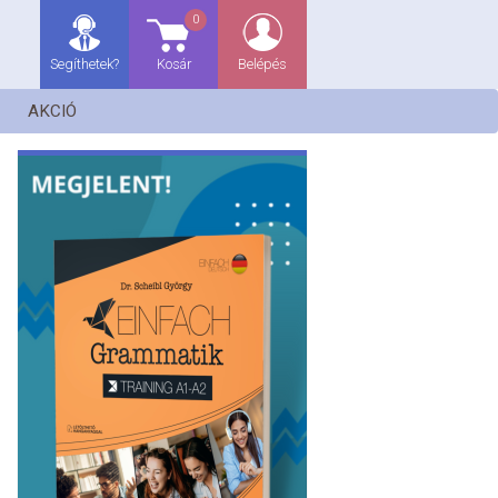
0
Segíthetek?
Kosár
Belépés
AKCIÓ