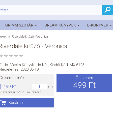
GRIMM SZÓTÁR
DREAM KÖNYVEK
E-KÖNYVEK
ékek
Riverdale kitűző - Veronica
Riverdale kitűző - Veronica
Kiadó:
Maxim Könyvkiadó Kft.
,
Kiadói Kód: MX-6125
Megjelenés: 2020.06.19.
Dream termék
Összesen
499 Ft
499 Ft
db
Kiszállítási idő: 2-3 munkanap
Kosárba