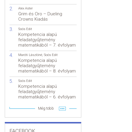
Alex Aster
Grim és Oro – Dueling
Crowns Kiadás
Soós Edit
Kompetencia alapú
feladatgyűjtemény
matematikából – 7. évfolyam
Maróti Lászlóné
,
Soós Edit
Kompetencia alapú
feladatgyűjtemény
matematikából – 8. évfolyam
Soós Edit
Kompetencia alapú
feladatgyűjtemény
matematikából – 6. évfolyam
Még több
FACEBOOK