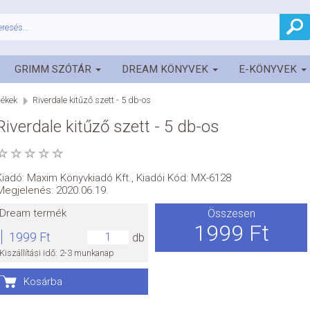
GRIMM SZÓTÁR
DREAM KÖNYVEK
E-KÖNYVEK
ékek
Riverdale kitűző szett - 5 db-os
Riverdale kitűző szett - 5 db-os
Kiadó:
Maxim Könyvkiadó Kft.
,
Kiadói Kód: MX-6128
Megjelenés: 2020.06.19.
Dream termék
Összesen
1999 Ft
1999 Ft
db
Kiszállítási idő: 2-3 munkanap
Kosárba