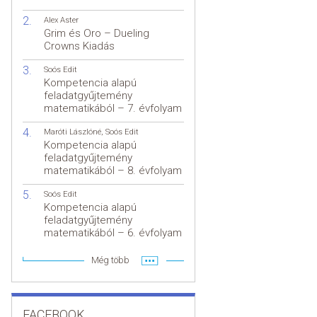
Alex Aster
Grim és Oro – Dueling
Crowns Kiadás
Soós Edit
Kompetencia alapú
feladatgyűjtemény
matematikából – 7. évfolyam
Maróti Lászlóné
,
Soós Edit
Kompetencia alapú
feladatgyűjtemény
matematikából – 8. évfolyam
Soós Edit
Kompetencia alapú
feladatgyűjtemény
matematikából – 6. évfolyam
Még több
FACEBOOK