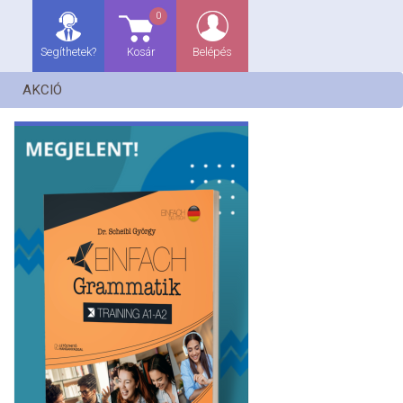
0
Segíthetek?
Kosár
Belépés
AKCIÓ