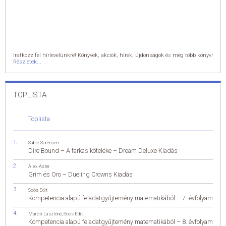
Iratkozz fel hírlevelünkre! Könyvek, akciók, hírek, újdonságok és még több könyv!
Részletek...
TOPLISTA
Toplista
Sable Sorensen
Dire Bound – A farkas köteléke – Dream Deluxe Kiadás
Alex Aster
Grim és Oro – Dueling Crowns Kiadás
Soós Edit
Kompetencia alapú feladatgyűjtemény matematikából – 7. évfolyam
Maróti Lászlóné
,
Soós Edit
Kompetencia alapú feladatgyűjtemény matematikából – 8. évfolyam