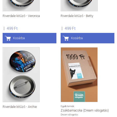
Riverdale kitűző - Veronica
Riverdale kitűző - Betty
499 Ft
499 Ft
Kosárba
Kosárba
Riverdale kitűző - Archie
Egyéb termék
Zsákbamacska (Dream válogatás)
Dream válogatás