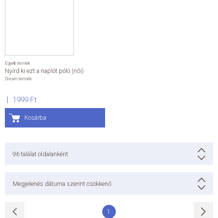
Egyéb termék
Nyírd ki ezt a naplót póló (női)
Dream termék
1999 Ft
Kosárba
96
találat oldalanként
Megjelenés dátuma szerint csökkenő
1