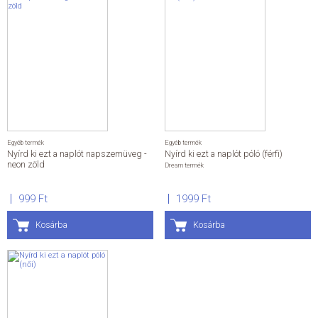
Egyéb termék
Egyéb termék
Nyírd ki ezt a naplót napszemüveg -
Nyírd ki ezt a naplót póló (férfi)
neon zöld
Dream termék
999 Ft
1999 Ft
Kosárba
Kosárba