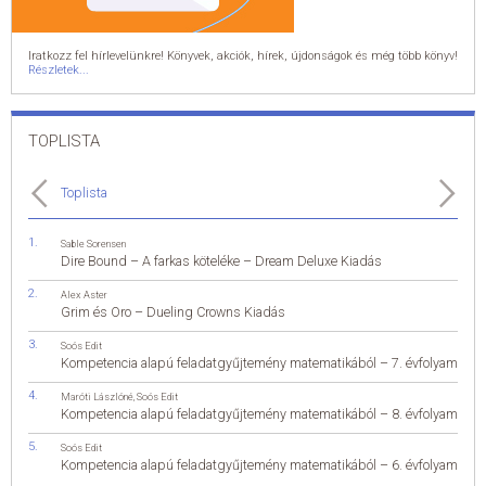
Iratkozz fel hírlevelünkre! Könyvek, akciók, hírek, újdonságok és még több könyv!
Részletek...
TOPLISTA
Toplista
Sable Sorensen
Dire Bound – A farkas köteléke – Dream Deluxe Kiadás
Alex Aster
Grim és Oro – Dueling Crowns Kiadás
Soós Edit
Kompetencia alapú feladatgyűjtemény matematikából – 7. évfolyam
Maróti Lászlóné
,
Soós Edit
Kompetencia alapú feladatgyűjtemény matematikából – 8. évfolyam
Soós Edit
Kompetencia alapú feladatgyűjtemény matematikából – 6. évfolyam