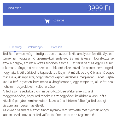
3999 Ft
Összesen
ÁLTALÁNOS SZERZŐDÉSI FELTÉTELEK
Kosárba
ADATKEZELÉSI ÉS ADATVÉDELMI SZABÁLYZAT
KAPCSOLAT
Fülszöveg
Vélemények
Letöltések
Ted Bannerman még mindig abban a házban lakik, amelyben felnőtt. Gyakran
törnek rá nyugtalanító gyermekkori emlékek, és mániákusan foglalkoztatják
azok a dolgok, amiket a közeli erdőben ásott el. Két társa van: az egyik Lauren,
a kamasz lánya, aki rendszeres dühkitörésekkel küzd, és akinek nem engedi,
hogy rajta kívül bárkivel is kapcsolatba lépjen. A másik pedig Olivia, a hűséges
macskája, aki úgy érzi, hogy Istentől kapott küldetése megvédeni Tedet. Rajtuk
kívül a férfi egyetlen bizalmasa a „bogárember”, egy terapeuta, aki előtt csak
nehezen tudja eltitkolni valódi érzéseit.
A Ted szomszédjába újonnan beköltöző Dee Waltersnek szilárd
meggyőződése, hogy Ted rabolta el tizenegy évvel korábban a kishúgát a
közeli tó partjáról. Amikor kutatni kezd utána, hirtelen felborítja Ted addigi
viszonylag nyugalmas életét…
Az olvasó számára elszórt, finom nyomok rémisztő értelmet nyernek, ahogy
lassan kezd összeállni Ted valódi története ebben az izgalmas és