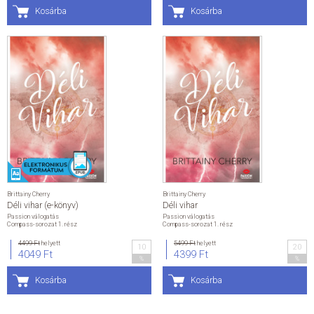
Kosárba
Kosárba
Brittainy Cherry
Brittainy Cherry
Déli vihar (e-könyv)
Déli vihar
Passion válogatás
Passion válogatás
Compass-sorozat 1. rész
Compass-sorozat 1. rész
4499 Ft
helyett
5499 Ft
helyett
10
20
4049 Ft
4399 Ft
%
%
Kosárba
Kosárba