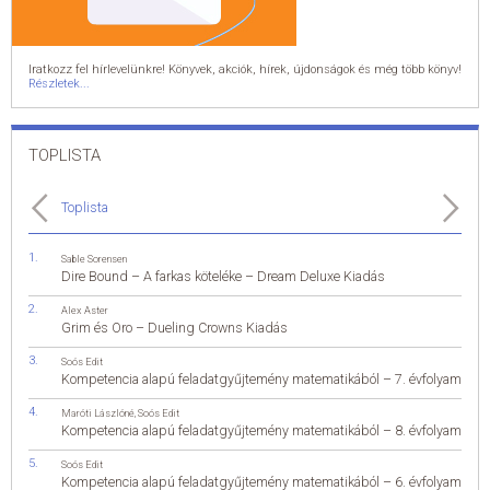
Iratkozz fel hírlevelünkre! Könyvek, akciók, hírek, újdonságok és még több könyv!
Részletek...
TOPLISTA
Toplista
Sable Sorensen
Dire Bound – A farkas köteléke – Dream Deluxe Kiadás
Alex Aster
Grim és Oro – Dueling Crowns Kiadás
Soós Edit
Kompetencia alapú feladatgyűjtemény matematikából – 7. évfolyam
Maróti Lászlóné
,
Soós Edit
Kompetencia alapú feladatgyűjtemény matematikából – 8. évfolyam
Soós Edit
Kompetencia alapú feladatgyűjtemény matematikából – 6. évfolyam