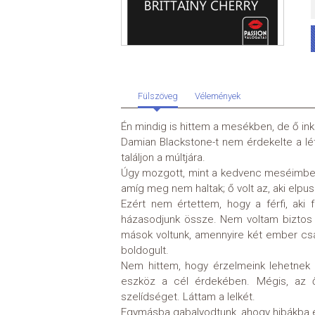
Fülszöveg
Vélemények
Én mindig is hittem a mesékben, de ő in
Damian Blackstone-t nem érdekelte a lét
találjon a múltjára.
Úgy mozgott, mint a kedvenc meséimben 
amíg meg nem haltak; ő volt az, aki elpusz
Ezért nem értettem, hogy a férfi, aki 
házasodjunk össze. Nem voltam biztos be
mások voltunk, amennyire két ember csa
boldogult.
Nem hittem, hogy érzelmeink lehetnek 
eszköz a cél érdekében. Mégis, az ő
szelídséget. Láttam a lelkét.
Egymásba gabalyodtunk, ahogy hibákba e