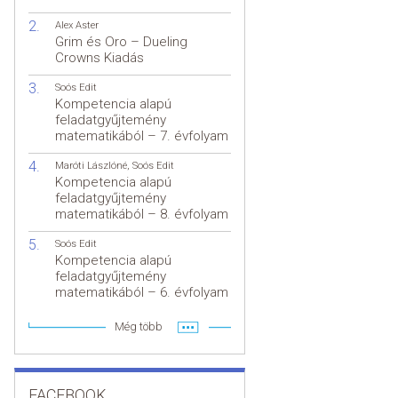
Alex Aster
Grim és Oro – Dueling
Crowns Kiadás
Soós Edit
Kompetencia alapú
feladatgyűjtemény
matematikából – 7. évfolyam
Maróti Lászlóné
,
Soós Edit
Kompetencia alapú
feladatgyűjtemény
matematikából – 8. évfolyam
Soós Edit
Kompetencia alapú
feladatgyűjtemény
matematikából – 6. évfolyam
Még több
FACEBOOK