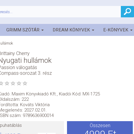
GRIMM SZÓTÁR
DREAM KÖNYVEK
E-KÖNYVEK
hullámok
Brittainy Cherry
Nyugati hullámok
Passion válogatás
Compass-sorozat 3. rész
Kiadó:
Maxim Könyvkiadó Kft.
,
Kiadói Kód: MX-1725
Oldalszám: 222
Fordította: Kováts Viktória
Megjelenés: 2027.02.01.
ISBN szám: 9789636900014
puhatáblás
Összesen
4999 Ft