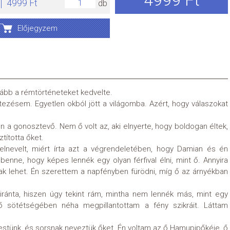
4999 Ft
db
Előjegyzem
kább a rémtörténeteket kedvelte.
ezésem. Egyetlen okból jött a világomba. Azért, hogy válaszokat
a gonosztevő. Nem ő volt az, aki elnyerte, hogy boldogan éltek,
tította őket.
felnevelt, miért írta azt a végrendeletében, hogy Damian és én
nne, hogy képes lennék egy olyan férfival élni, mint ő. Annyira
k lehet. Én szerettem a napfényben fürödni, míg ő az árnyékban
iránta, hiszen úgy tekint rám, mintha nem lennék más, mint egy
 sötétségében néha megpillantottam a fény szikráit. Láttam
stünk, és sorsnak neveztük őket. Én voltam az ő Hamupipőkéje, ő