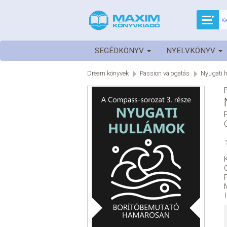
SEGÉDKÖNYV
NYELVKÖNYV
Dream könyvek
Passion válogatás
Nyugati 