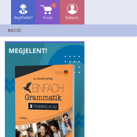
0
Segíthetek?
Kosár
Belépés
AKCIÓ