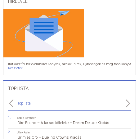
HÍRLEVÉL
Iratkozz fel hírlevelünkre! Könyvek, akciók, hírek, újdonságok és még több könyv!
Részletek...
TOPLISTA
Toplista
Sable Sorensen
Dire Bound – A farkas köteléke – Dream Deluxe Kiadás
Alex Aster
Grim és Oro – Dueling Crowns Kiadás