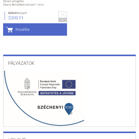
Dream válogatás
Dearly Beloathed-sorozat 1. rész
ÁLTALÁNOS SZERZŐDÉSI FELTÉTELEK
5999 Ft
helyett
10
5399 Ft
%
ADATKEZELÉSI ÉS ADATVÉDELMI SZABÁLYZAT
Kosárba
KAPCSOLAT
PÁLYÁZATOK