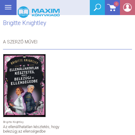
0
Toggle
BEJELENTKEZÉS
navigation
Brigitte Knightley
SEGÉDKÖNYV
NYELVKÖNYV
A SZERZŐ MŰVEI
GRIMM SZÓTÁR
DREAM KÖNYVEK
E-KÖNYVEK
AKCIÓ
SEGÍTHETEK?
Brigitte Knightley
Az ellenállhatatlan késztetés, hogy
HÍREK
belezúgj az ellenségedbe