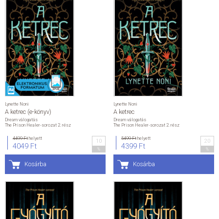
Lynette Noni
Lynette Noni
A ketrec (e-könyv)
A ketrec
Dream válogatás
Dream válogatás
The Prison Healer-sorozat 2. rész
The Prison Healer-sorozat 2. rész
4499 Ft
helyett
5499 Ft
helyett
10
20
4049 Ft
4399 Ft
%
%
Kosárba
Kosárba