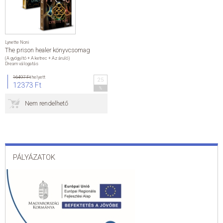
Lynette Noni
The prison healer könyvcsomag
(A gyógyító + A ketrec + Az áruló)
Dream válogatás
16497 Ft
helyett
25
12373 Ft
%
Nem rendelhető
PÁLYÁZATOK