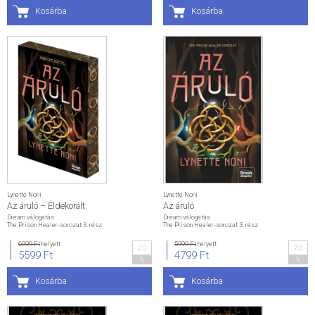
Kosárba
Kosárba
Lynette Noni
Lynette Noni
Az áruló – Éldekorált
Az áruló
Dream válogatás
Dream válogatás
The Prison Healer-sorozat 3. rész
The Prison Healer-sorozat 3. rész
6999 Ft
helyett
5999 Ft
helyett
20
20
5599 Ft
4799 Ft
%
%
Kosárba
Kosárba