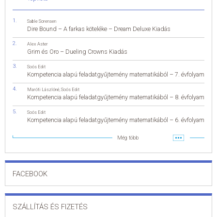
Sable Sorensen
Dire Bound – A farkas köteléke – Dream Deluxe Kiadás
Alex Aster
Grim és Oro – Dueling Crowns Kiadás
Soós Edit
Kompetencia alapú feladatgyűjtemény matematikából – 7. évfolyam
Maróti Lászlóné
,
Soós Edit
Kompetencia alapú feladatgyűjtemény matematikából – 8. évfolyam
Soós Edit
Kompetencia alapú feladatgyűjtemény matematikából – 6. évfolyam
Még több
FACEBOOK
SZÁLLÍTÁS ÉS FIZETÉS