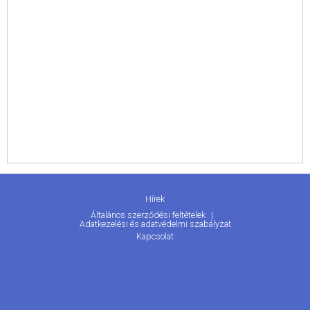
Hírek
Általános szerződési feltételek
Adatkezelési és adatvédelmi szabályzat
Kapcsolat