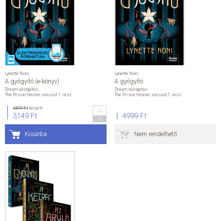
Lynette Noni
Lynette Noni
A gyógyító (e-könyv)
A gyógyító
Dream válogatás
Dream válogatás
The Prison Healer-sorozat 1. rész
The Prison Healer-sorozat 1. rész
3499 Ft
helyett
10
3149 Ft
4999 Ft
%
Kosárba
Nem rendelhető