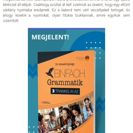
kéréssel áll eléjük. Csakhogy ezúttal át kell szelniük az óceánt, hogy egy eltűnt
sárkány nyomába eredjenek. Ez a kaland nem várt veszélyeket tartogat, és
ahogy követik a nyomokat, olyan titokra bukkannak, amire egyikük sem
számított.