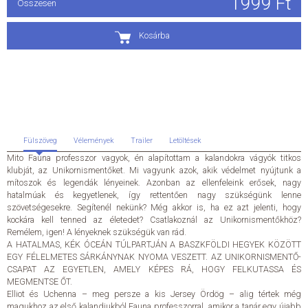
1999 Ft
Összesen
ÁLTALÁNOS SZERZŐDÉSI FELTÉTELEK
Kosárba
ADATKEZELÉSI ÉS ADATVÉDELMI SZABÁLYZAT
KAPCSOLAT
Fülszöveg
Vélemények
Trailer
Letöltések
Mito Fauna professzor vagyok, én alapítottam a kalandokra vágyók titkos
klubját, az Unikornismentőket. Mi vagyunk azok, akik védelmet nyújtunk a
mítoszok és legendák lényeinek. Azonban az ellenfeleink erősek, nagy
hatalmúak és kegyetlenek, így rettentően nagy szükségünk lenne
szövetségesekre. Segítenél nekünk? Még akkor is, ha ez azt jelenti, hogy
kockára kell tenned az életedet? Csatlakoznál az Unikornismentőkhöz?
Remélem, igen! A lényeknek szükségük van rád.
A HATALMAS, KÉK ÓCEÁN TÚLPARTJÁN A BASZKFÖLDI HEGYEK KÖZÖTT
EGY FÉLELMETES SÁRKÁNYNAK NYOMA VESZETT. AZ UNIKORNISMENTŐ-
CSAPAT AZ EGYETLEN, AMELY KÉPES RÁ, HOGY FELKUTASSA ÉS
MEGMENTSE ŐT.
Elliot és Uchenna – meg persze a kis Jersey Ördög – alig tértek még
magukhoz az első kalandjukból Fauna professzorral, amikor a tanár egy újabb