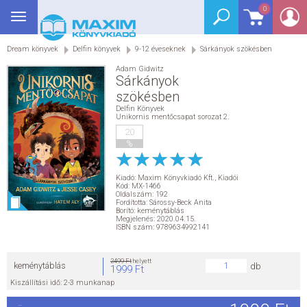
0
Toggle
BEJELENTKEZÉS
navigation
Dream könyvek
Delfin könyvek
9-12 éveseknek
Sárkányok szökésben
SEGÉDKÖNYV
Adam Gidwitz
Sárkányok
NYELVKÖNYV
szökésben
Delfin Könyvek
Unikornis mentőcsapat sorozat 2.
GRIMM SZÓTÁR
20
%
DREAM KÖNYVEK
Kiadó:
Maxim Könyvkiadó Kft.
,
Kiadói
Kód: MX-1466
E-KÖNYVEK
Oldalszám: 192
Fordította: Sárossy-Beck Anita
Borító: keménytáblás
Megjelenés: 2020.04.15.
AKCIÓ
ISBN szám: 9789634992141
SEGÍTHETEK?
2499 Ft
helyett
keménytáblás
db
1999 Ft
Kiszállítási idő: 2-3 munkanap
HÍREK