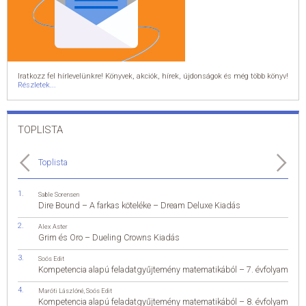
Iratkozz fel hírlevelünkre! Könyvek, akciók, hírek, újdonságok és még több könyv!
Részletek...
TOPLISTA
Toplista
Sable Sorensen
Dire Bound – A farkas köteléke – Dream Deluxe Kiadás
Alex Aster
Grim és Oro – Dueling Crowns Kiadás
Soós Edit
Kompetencia alapú feladatgyűjtemény matematikából – 7. évfolyam
Maróti Lászlóné
,
Soós Edit
Kompetencia alapú feladatgyűjtemény matematikából – 8. évfolyam