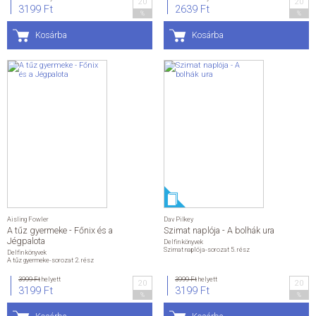
20
20
3199 Ft
2639 Ft
%
%
Kosárba
Kosárba
Aisling Fowler
Dav Pilkey
A tűz gyermeke - Főnix és a
Szimat naplója - A bolhák ura
Jégpalota
Delfin könyvek
Szimat naplója-sorozat 5. rész
Delfin könyvek
A tűz gyermeke-sorozat 2. rész
3999 Ft
helyett
3999 Ft
helyett
20
20
3199 Ft
3199 Ft
%
%