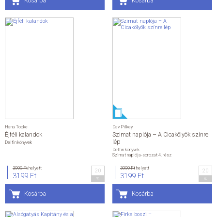
Kosárba
Kosárba
Hana Tooke
Dav Pilkey
Éjféli kalandok
Szimat naplója – A Cicakölyök színre
lép
Delfin könyvek
Delfin könyvek
Szimat naplója-sorozat 4. rész
3999 Ft
helyett
3999 Ft
helyett
20
20
3199 Ft
3199 Ft
%
%
Kosárba
Kosárba