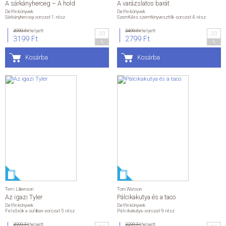
A sárkányherceg – A hold
A varázslatos barát
Delfin könyvek
Delfin könyvek
Sárkányherceg-sorozat 1. rész
Szemfüles szemfényvesztők-sorozat 4. rész
3999 Ft
helyett
3499 Ft
helyett
20
20
3199 Ft
2799 Ft
%
%
Kosárba
Kosárba
Terri Libenson
Tom Watson
Az igazi Tyler
Pálcikakutya és a taco
Delfin könyvek
Delfin könyvek
Felsősök a suliban-sorozat 5. rész
Pálcikakutya-sorozat 9. rész
3999 Ft
helyett
3299 Ft
helyett