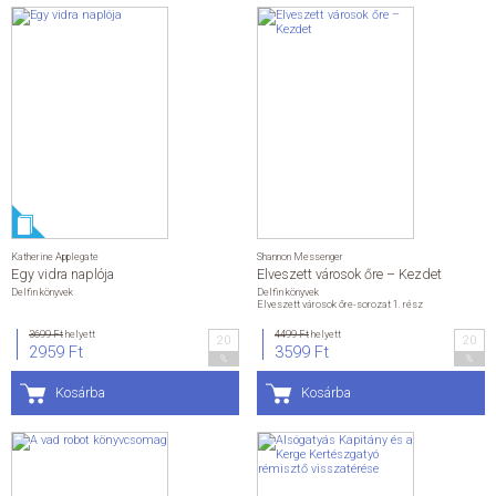
Katherine Applegate
Shannon Messenger
Egy vidra naplója
Elveszett városok őre – Kezdet
Delfin könyvek
Delfin könyvek
Elveszett városok őre-sorozat 1. rész
3699 Ft
helyett
4499 Ft
helyett
20
20
2959 Ft
3599 Ft
%
%
Kosárba
Kosárba