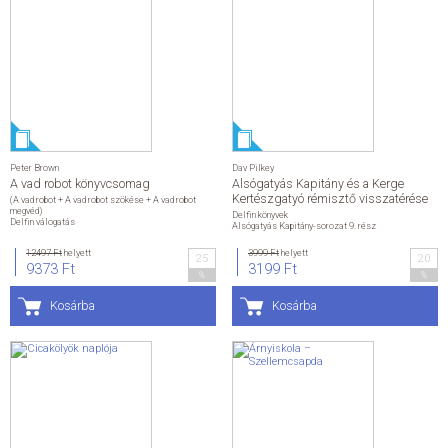
Peter Brown
Dav Pilkey
A vad robot könyvcsomag
Alsógatyás Kapitány és a Kerge
Kertészgatyó rémisztő visszatérése
(A vad robot + A vad robot szökése + A vad robot
megvéd)
Delfin könyvek
Delfin válogatás
Alsógatyás Kapitány-sorozat 9. rész
12497 Ft
helyett
3999 Ft
helyett
25
20
9373 Ft
3199 Ft
%
%
Kosárba
Kosárba