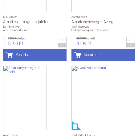
B. B. Alston
Aaron Ehasz
Amari és a mágusok játéka
A sárkányherceg – Az ég
Delfin könyvek
Delfin könyvek
Amari-sorozat 2. rész
Sárkányherceg-sorozat 2. rész
3999 Ft
helyett
3999 Ft
helyett
20
20
3199 Ft
3199 Ft
%
%
Kosárba
Kosárba
Aaron Ehasz
Neil Patrick Harris