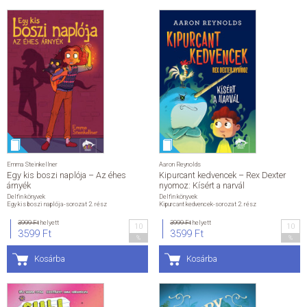
Emma Steinkellner
Aaron Reynolds
Egy kis boszi naplója – Az éhes
Kipurcant kedvencek – Rex Dexter
árnyék
nyomoz: Kísért a narvál
Delfin könyvek
Delfin könyvek
Egy kis boszi naplója-sorozat 2. rész
Kipurcant kedvencek-sorozat 2. rész
3999 Ft
helyett
3999 Ft
helyett
10
10
3599 Ft
3599 Ft
%
%
Kosárba
Kosárba