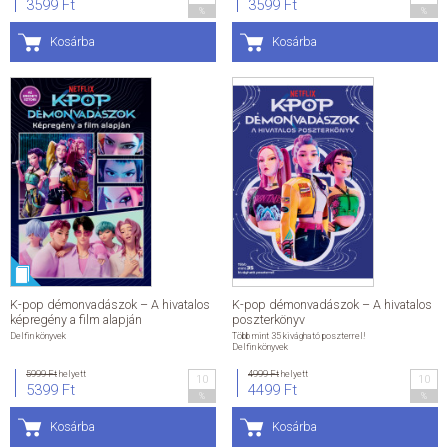
3599 Ft
3599 Ft
%
%
Kosárba
Kosárba
K-pop démonvadászok – A hivatalos
K-pop démonvadászok – A hivatalos
képregény a film alapján
poszterkönyv
Delfin könyvek
Több mint 35 kivágható poszterrel!
Delfin könyvek
5999 Ft
helyett
4999 Ft
helyett
10
10
5399 Ft
4499 Ft
%
%
Kosárba
Kosárba