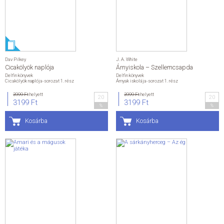
Dav Pilkey
J. A. White
Cicakölyök naplója
Árnyiskola – Szellemcsapda
Delfin könyvek
Delfin könyvek
Cicakölyök naplója-sorozat 1. rész
Árnyak iskolája-sorozat 1. rész
3999 Ft
helyett
3999 Ft
helyett
20
20
3199 Ft
3199 Ft
%
%
Kosárba
Kosárba