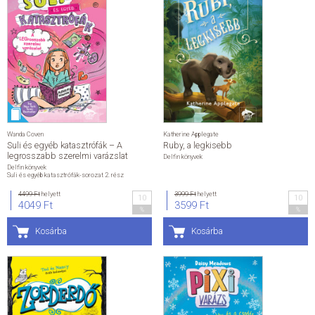
Wanda Coven
Katherine Applegate
Suli és egyéb katasztrófák – A
Ruby, a legkisebb
legrosszabb szerelmi varázslat
Delfin könyvek
Delfin könyvek
Suli és egyéb katasztrófák-sorozat 2. rész
4499 Ft
helyett
3999 Ft
helyett
10
10
4049 Ft
3599 Ft
%
%
Kosárba
Kosárba