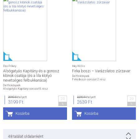
Dav Pilkey
Inky Willis
Alsógatyás Kapitány és a gonosz
Firka boszi – Varázslatos zűrzavar
klónok csatája (és a lila klotyó
Delfin könyvek
Firka boszi-sorozat 2. rész
nevetséges felbukkanása)
Delfin könyvek
Alsógatyás Kapitány-sorozat 8. rész
3999 Ft
helyett
3299 Ft
helyett
20
20
3199 Ft
2639 Ft
%
%
Kosárba
Kosárba
48
találat oldalanként