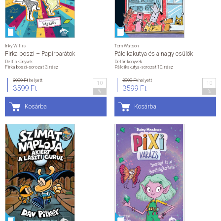
Inky Willis
Tom Watson
Firka boszi – Papírbarátok
Pálcikakutya és a nagy csülök
Delfin könyvek
Delfin könyvek
Firka boszi-sorozat 3. rész
Pálcikakutya-sorozat 10. rész
3999 Ft
helyett
3999 Ft
helyett
10
10
3599 Ft
3599 Ft
%
%
Kosárba
Kosárba