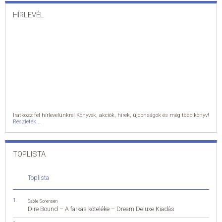
HÍRLEVÉL
Iratkozz fel hírlevelünkre! Könyvek, akciók, hírek, újdonságok és még több könyv!
Részletek...
TOPLISTA
Toplista
Sable Sorensen
Dire Bound – A farkas köteléke – Dream Deluxe Kiadás