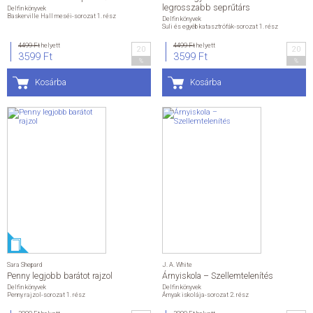
legrosszabb seprűtárs
Delfin könyvek
Baskerville Hall meséi-sorozat 1. rész
Delfin könyvek
Suli és egyéb katasztrófák-sorozat 1. rész
4499 Ft
helyett
4499 Ft
helyett
20
20
3599 Ft
3599 Ft
%
%
Kosárba
Kosárba
Sara Shepard
J. A. White
Penny legjobb barátot rajzol
Árnyiskola – Szellemtelenítés
Delfin könyvek
Delfin könyvek
Penny rajzol-sorozat 1. rész
Árnyak iskolája-sorozat 2. rész