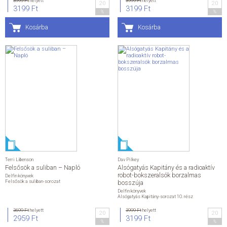
3999 Ft
helyett
3999 Ft
helyett
20
20
3199 Ft
3199 Ft
%
%
Kosárba
Kosárba
Terri Libenson
Dav Pilkey
Felsősök a suliban – Napló
Alsógatyás Kapitány és a radioaktív
robot-bokszeralsók borzalmas
Delfin könyvek
Felsősök a suliban-sorozat
bosszúja
Delfin könyvek
Alsógatyás Kapitány-sorozat 10. rész
3699 Ft
helyett
3999 Ft
helyett
20
20
2959 Ft
3199 Ft
%
%