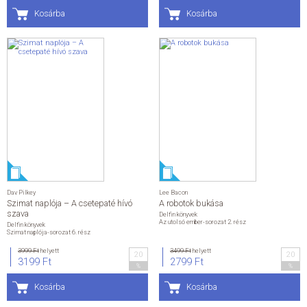
Kosárba
Kosárba
Dav Pilkey
Lee Bacon
Szimat naplója – A csetepaté hívó
A robotok bukása
szava
Delfin könyvek
Az utolsó ember-sorozat 2. rész
Delfin könyvek
Szimat naplója-sorozat 6. rész
3999 Ft
helyett
3499 Ft
helyett
20
20
3199 Ft
2799 Ft
%
%
Kosárba
Kosárba