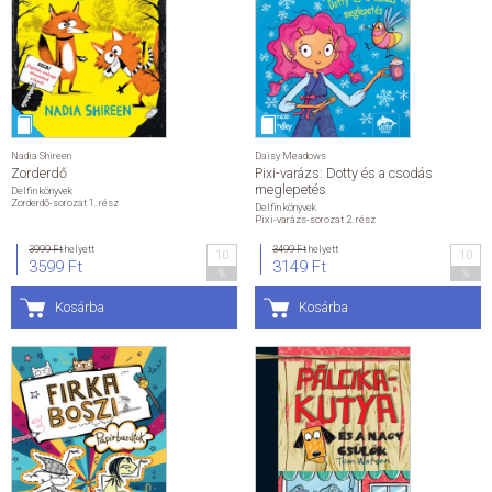
Nadia Shireen
Daisy Meadows
Zorderdő
Pixi-varázs: Dotty és a csodás
meglepetés
Delfin könyvek
Zorderdő-sorozat 1. rész
Delfin könyvek
Pixi-varázs-sorozat 2. rész
3999 Ft
helyett
3499 Ft
helyett
10
10
3599 Ft
3149 Ft
%
%
Kosárba
Kosárba