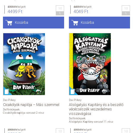
4999 Ft
helyett
4499 Ft
helyett
10
10
4499 Ft
4049 Ft
%
%
Kosárba
Kosárba
Dav Pilkey
Dav Pilkey
Cicakölyök naplója – Más szemmel
Alsógatyás Kapitány és a beszélő
vécécsészék veszedelmes
Delfin könyvek
Cicakölyök naplója-sorozat 2. rész
visszavágása
Delfin könyvek
Alsógatyás Kapitány-sorozat 11. rész
3999 Ft
helyett
3999 Ft
helyett
10
10