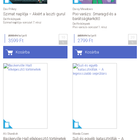
Dav Pilkey
Daisy Meadows
Szimat naplója – Akiért a laszti gurul
Pixi-varázs: Smaragd és a
barátságkarkötő
Delfin könyvek
Szimat naplója-sorozat 7. rész
Delfin könyvek
Pixi-varázs-sorozat 1. rész
3999 Ft
helyett
3499 Ft
helyett
10
20
3599 Ft
2799 Ft
%
%
Kosárba
Kosárba
Ali Standish
Wanda Coven
Baskerville Hall elképesztő történetek
Suli és egyéb katasztrófák – A