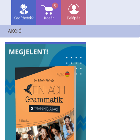
0
Segíthetek?
Kosár
Belépés
AKCIÓ