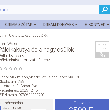
GRIMM SZÓTÁR
DREAM KÖNYVEK
E-KÖNYVEK
ek
Pálcikakutya és a nagy csülök
Tom Watson
10
Pálcikakutya és a nagy csülök
%
Delfin könyvek
Pálcikakutya-sorozat 10. rész
Kiadó:
Maxim Könyvkiadó Kft.
,
Kiadói Kód: MX-1781
Oldalszám: 256
Fordította: E. Gábor Éva
Megjelenés: 2025.12.15.
ISBN szám: 9789634999720
keménytáblás
Összesen
3599 Ft
3999 Ft
helyett