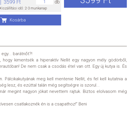
3599 Ft
db
Kiszállítási idő: 2-3 munkanap
Kosárba
 egy... barátnőt?!
 hogy kimentsék a hiperaktív Nellit egy nagyon mély gödörből,
erautóban! De nem csak a csodás étel van ott. Egy új kutya is. És
 Pálcikakutyának meg kell mentenie Nellit, és fel kell kutatnia a
g lesz, és ezúttal talán még segítségre is szorul...
 már megint nagyon jókat nevettem rajtuk. Biztos elolvasom még
ívesen csatlakoznék én is a csapathoz!” Beni