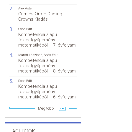
Alex Aster
Grim és Oro – Dueling
Crowns Kiadás
Soós Edit
Kompetencia alapú
feladatgyűjtemény
matematikából – 7. évfolyam
Maróti Lászlóné
,
Soós Edit
Kompetencia alapú
feladatgyűjtemény
matematikából – 8. évfolyam
Soós Edit
Kompetencia alapú
feladatgyűjtemény
matematikából – 6. évfolyam
Még több
FACEBOOK