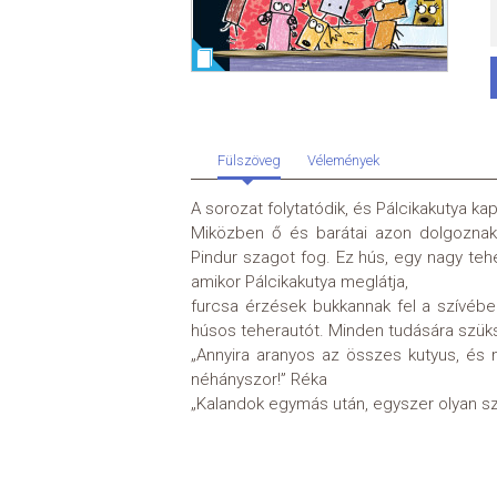
Fülszöveg
Vélemények
A sorozat folytatódik, és Pálcikakutya kap
Miközben ő és barátai azon dolgoznak,
Pindur szagot fog. Ez hús, egy nagy teh
amikor Pálcikakutya meglátja,
furcsa érzések bukkannak fel a szívében.
húsos teherautót. Minden tudására szüksé
„Annyira aranyos az összes kutyus, és
néhányszor!” Réka
„Kalandok egymás után, egyszer olyan sz