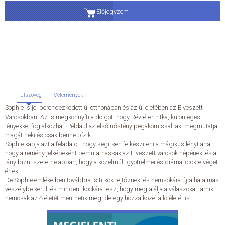
Előjegyzem
ÁLTALÁNOS SZERZŐDÉSI FELTÉTELEK
ADATKEZELÉSI ÉS ADATVÉDELMI SZABÁLYZAT
KAPCSOLAT
Fülszöveg
Vélemények
Sophie is jól berendezkedett új otthonában és az új életében az Elveszett
Városokban. Az is megkönnyíti a dolgot, hogy Révréten ritka, különleges
lényekkel foglalkozhat. Például az első nőstény pegakornissal, aki megmutatja
magát neki és csak benne bízik.
Sophie kapja azt a feladatot, hogy segítsen felkészíteni a mágikus lényt arra,
hogy a remény jelképeként bemutathassák az Elveszett városok népének, és a
lány bízni szeretne abban, hogy a közelmúlt gyötrelmei és drámái örökre véget
értek.
De Sophie emlékeiben továbbra is titkok rejtőznek, és nemsokára újra hatalmas
veszélybe kerül, és mindent kockára tesz, hogy megtalálja a válaszokat, amik
nemcsak az ő életét menthetik meg, de egy hozzá közel álló életét is…