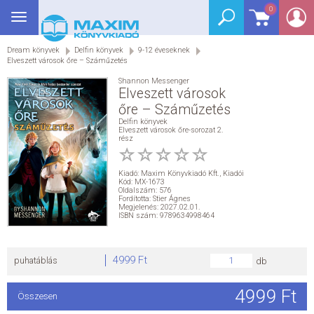
0
Toggle
BEJELENTKEZÉS
navigation
Dream könyvek
Delfin könyvek
9-12 éveseknek
SEGÉDKÖNYV
Elveszett városok őre – Száműzetés
Shannon Messenger
NYELVKÖNYV
Elveszett városok
őre – Száműzetés
Delfin könyvek
GRIMM SZÓTÁR
Elveszett városok őre-sorozat 2.
rész
DREAM KÖNYVEK
Kiadó:
Maxim Könyvkiadó Kft.
,
Kiadói
Kód: MX-1673
Oldalszám: 576
E-KÖNYVEK
Fordította: Stier Ágnes
Megjelenés: 2027.02.01.
ISBN szám: 9789634998464
AKCIÓ
4999 Ft
puhatáblás
db
SEGÍTHETEK?
4999 Ft
Összesen
HÍREK