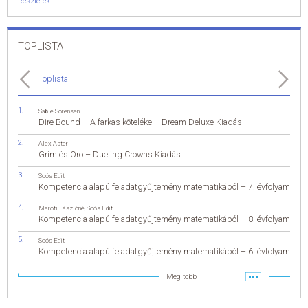
Részletek...
TOPLISTA
Toplista
Sable Sorensen
Dire Bound – A farkas köteléke – Dream Deluxe Kiadás
Alex Aster
Grim és Oro – Dueling Crowns Kiadás
Soós Edit
Kompetencia alapú feladatgyűjtemény matematikából – 7. évfolyam
Maróti Lászlóné
,
Soós Edit
Kompetencia alapú feladatgyűjtemény matematikából – 8. évfolyam
Soós Edit
Kompetencia alapú feladatgyűjtemény matematikából – 6. évfolyam
Még több