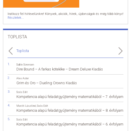
Iratkozz fel hírlevelünkre! Könyvek, akciók, hírek, újdonságok és még több könyv!
Részletek...
TOPLISTA
Toplista
Sable Sorensen
Dire Bound – A farkas köteléke – Dream Deluxe Kiadás
Alex Aster
Grim és Oro – Dueling Crowns Kiadás
Soós Edit
Kompetencia alapú feladatgyűjtemény matematikából – 7. évfolyam
Maróti Lászlóné
,
Soós Edit
Kompetencia alapú feladatgyűjtemény matematikából – 8. évfolyam
Soós Edit
Kompetencia alapú feladatgyűjtemény matematikából – 6. évfolyam