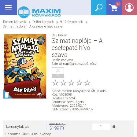
0
Toggle
BEJELENTKEZÉS
navigation
Dream könyvek
Delfin könyvek
9-12 éveseknek
SEGÉDKÖNYV
Szimat naplója – A csetepaté hívó szava
Dav Pilkey
NYELVKÖNYV
Szimat naplója – A
csetepaté hívó
szava
GRIMM SZÓTÁR
Delfin könyvek
Szimat naplója-sorozat 6. rész
DREAM KÖNYVEK
20
%
E-KÖNYVEK
Kiadó:
Maxim Könyvkiadó Kft.
,
Kiadói
Kód: MX-3098
Oldalszám: 224
AKCIÓ
Fordította: Bozai Ágota
Megjelenés: 2025.02.11.
ISBN szám: 9789634999737
SEGÍTHETEK?
3999 Ft
helyett
keménytáblás
db
3199 Ft
HÍREK
Kiszállítási idő: 2-3 munkanap