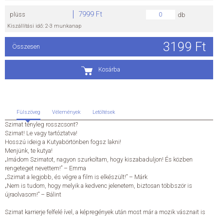
7999 Ft
plüss
db
ÁLTALÁNOS SZERZŐDÉSI FELTÉTELEK
Kiszállítási idő: 2-3 munkanap
ADATKEZELÉSI ÉS ADATVÉDELMI SZABÁLYZAT
3199 Ft
Összesen
KAPCSOLAT
Kosárba
Fülszöveg
Vélemények
Letöltések
Szimat tényleg rosszcsont?
Szimat! Le vagy tartóztatva!
Hosszú ideig a Kutyabörtönben fogsz lakni!
Menjünk, te kutya!
„Imádom Szimatot, nagyon szurkoltam, hogy kiszabaduljon! És közben
rengeteget nevettem!” – Emma
„Szimat a legjobb, és végre a film is elkészült!” – Márk
„Nem is tudom, hogy melyik a kedvenc jelenetem, biztosan többször is
újraolvasom!” – Bálint
Szimat karrierje felfelé ível, a képregények után most már a mozik vásznait is