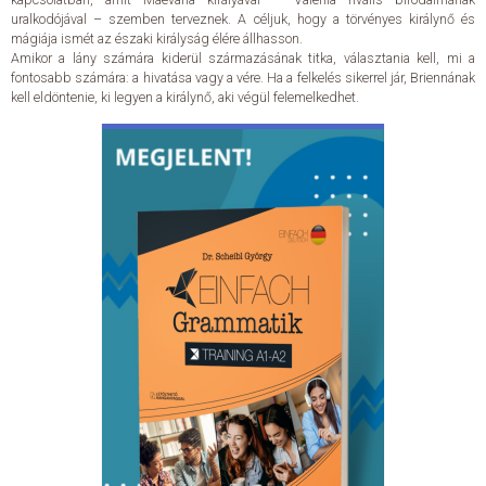
uralkodójával – szemben terveznek. A céljuk, hogy a törvényes királynő és
mágiája ismét az északi királyság élére állhasson.
Amikor a lány számára kiderül származásának titka, választania kell, mi a
fontosabb számára: a hivatása vagy a vére. Ha a felkelés sikerrel jár, Briennának
kell eldöntenie, ki legyen a királynő, aki végül felemelkedhet.