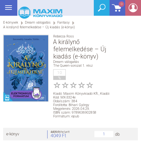
0
Toggle
BEJELENTKEZÉS
navigation
E-könyvek
Dream válogatás
Fantasy
SEGÉDKÖNYV
A királynő felemelkedése – Új kiadás (e-könyv)
Rebecca Ross
NYELVKÖNYV
A királynő
felemelkedése – Új
kiadás (e-könyv)
GRIMM SZÓTÁR
Dream válogatás
The Queen-sorozat 1. rész
DREAM KÖNYVEK
10
%
E-KÖNYVEK
Kiadó:
Maxim Könyvkiadó Kft.
,
Kiadói
Kód: MX-3324e
Oldalszám: 384
AKCIÓ
Fordította: Bihari György
Megjelenés: 2026.04.29.
ISBN szám: 9789636902858
Formátum: epub
SEGÍTHETEK?
4499 Ft
helyett
e-könyv
db
4049 Ft
HÍREK