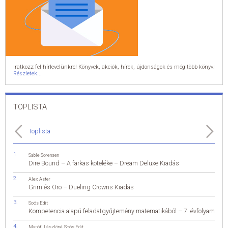
Iratkozz fel hírlevelünkre! Könyvek, akciók, hírek, újdonságok és még több könyv!
Részletek...
TOPLISTA
Toplista
Sable Sorensen
Dire Bound – A farkas köteléke – Dream Deluxe Kiadás
Alex Aster
Grim és Oro – Dueling Crowns Kiadás
Soós Edit
Kompetencia alapú feladatgyűjtemény matematikából – 7. évfolyam
Maróti Lászlóné
,
Soós Edit