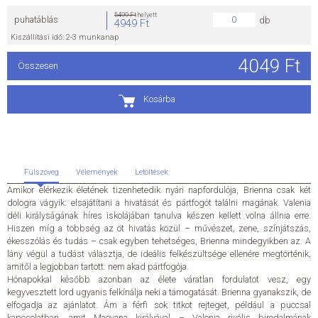
5499 Ft
helyett
puhatáblás
db
4949 Ft
ÁLTALÁNOS SZERZŐDÉSI FELTÉTELEK
Kiszállítási idő: 2-3 munkanap
4049 Ft
ADATKEZELÉSI ÉS ADATVÉDELMI SZABÁLYZAT
Összesen
KAPCSOLAT
Kosárba
Fülszöveg
Vélemények
Letöltések
Amikor elérkezik életének tizenhetedik nyári napfordulója, Brienna csak két
dologra vágyik: elsajátítani a hivatását és pártfogót találni magának. Valenia
déli királyságának híres iskolájában tanulva készen kellett volna állnia erre.
Hiszen míg a többség az öt hivatás közül – művészet, zene, színjátszás,
ékesszólás és tudás – csak egyben tehetséges, Brienna mindegyikben az. A
lány végül a tudást választja, de ideális felkészültsége ellenére megtörténik,
amitől a legjobban tartott: nem akad pártfogója.
Hónapokkal később azonban az élete váratlan fordulatot vesz, egy
kegyvesztett lord ugyanis felkínálja neki a támogatását. Brienna gyanakszik, de
elfogadja az ajánlatot. Ám a férfi sok titkot rejteget, például a puccsal
kapcsolatban, amit Maevana királyával – Valenia rivális birodalmának