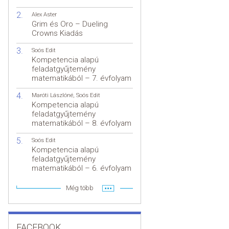
Alex Aster
Grim és Oro – Dueling
Crowns Kiadás
Soós Edit
Kompetencia alapú
feladatgyűjtemény
matematikából – 7. évfolyam
Maróti Lászlóné
,
Soós Edit
Kompetencia alapú
feladatgyűjtemény
matematikából – 8. évfolyam
Soós Edit
Kompetencia alapú
feladatgyűjtemény
matematikából – 6. évfolyam
Még több
FACEBOOK