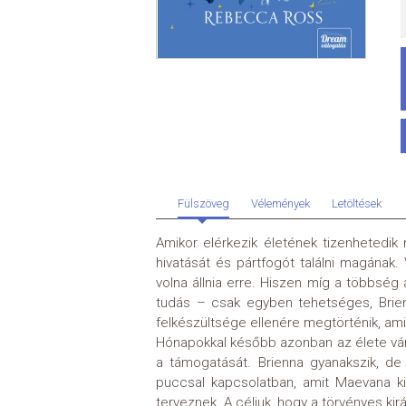
Fülszöveg
Vélemények
Letöltések
Amikor elérkezik életének tizenhetedik n
hivatását és pártfogót találni magának. V
volna állnia erre. Hiszen míg a többség
tudás – csak egyben tehetséges, Brienn
felkészültsége ellenére megtörténik, ami
Hónapokkal később azonban az élete várat
a támogatását. Brienna gyanakszik, de e
puccsal kapcsolatban, amit Maevana kir
terveznek. A céljuk, hogy a törvényes kir