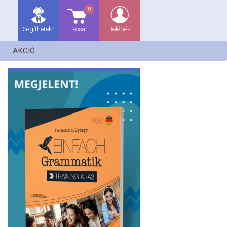
0
Segíthetek?
Kosár
Belépés
AKCIÓ