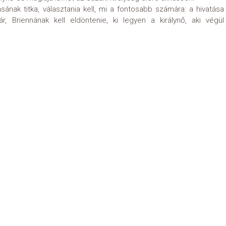
ának titka, választania kell, mi a fontosabb számára: a hivatása
r, Briennának kell eldöntenie, ki legyen a királynő, aki végül