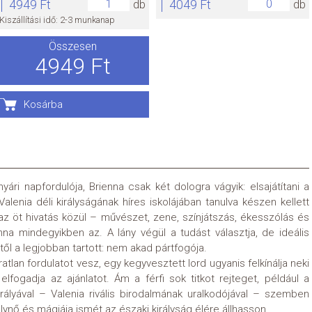
4949 Ft
4049 Ft
db
db
Kiszállítási idő: 2-3 munkanap
Összesen
4949 Ft
Kosárba
yári napfordulója, Brienna csak két dologra vágyik: elsajátítani a
alenia déli királyságának híres iskolájában tanulva készen kellett
 az öt hivatás közül – művészet, zene, színjátszás, ékesszólás és
a mindegyikben az. A lány végül a tudást választja, de ideális
től a legjobban tartott: nem akad pártfogója.
lan fordulatot vesz, egy kegyvesztett lord ugyanis felkínálja neki
lfogadja az ajánlatot. Ám a férfi sok titkot rejteget, például a
ályával – Valenia rivális birodalmának uralkodójával – szemben
álynő és mágiája ismét az északi királyság élére állhasson.