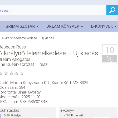
GRIMM SZÓTÁR
DREAM KÖNYVEK
E-KÖNYVEK
A királynő felemelkedése – Új kiadás
Rebecca Ross
10
A királynő felemelkedése – Új kiadás
%
Dream válogatás
The Queen-sorozat 1. rész
Kiadó:
Maxim Könyvkiadó Kft.
,
Kiadói Kód: MX-3324
Oldalszám: 384
Fordította: Bihari György
Megjelenés: 2025.11.20.
ISBN szám: 9789636901943
puhatáblás
e-könyv
5499 Ft
helyett
4499 Ft
helyett