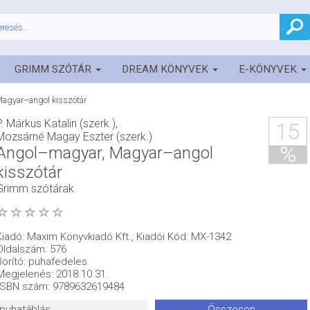
GRIMM SZÓTÁR
DREAM KÖNYVEK
E-KÖNYVEK
agyar–angol kisszótár
P. Márkus Katalin (szerk.)
,
15
Mozsárné Magay Eszter (szerk.)
%
Angol–magyar, Magyar–angol
kisszótár
Grimm szótárak
Kiadó:
Maxim Könyvkiadó Kft.
,
Kiadói Kód: MX-1342
Oldalszám: 576
Borító: puhafedeles
Megjelenés: 2018.10.31.
ISBN szám: 9789632619484
puhatáblás
Összesen