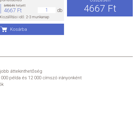
4667 Ft
5490 Ft
helyett
4667 Ft
db
Kiszállítási idő: 2-3 munkanap
Kosárba
jobb áttekinthetőség
10 000 példa és 12 000 címszó irányonként
ók