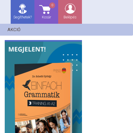
0
Segíthetek?
Kosár
Belépés
AKCIÓ