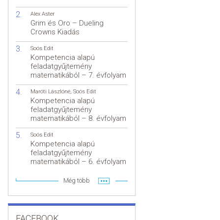
Alex Aster
Grim és Oro – Dueling
Crowns Kiadás
Soós Edit
Kompetencia alapú
feladatgyűjtemény
matematikából – 7. évfolyam
Maróti Lászlóné
,
Soós Edit
Kompetencia alapú
feladatgyűjtemény
matematikából – 8. évfolyam
Soós Edit
Kompetencia alapú
feladatgyűjtemény
matematikából – 6. évfolyam
Még több
FACEBOOK