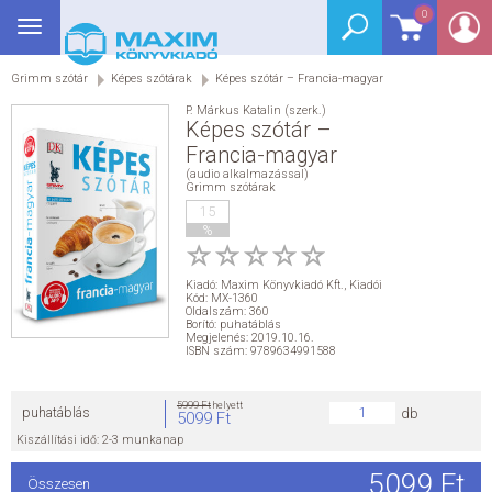
0
Toggle
BEJELENTKEZÉS
navigation
Grimm szótár
Képes szótárak
Képes szótár – Francia-magyar
SEGÉDKÖNYV
P. Márkus Katalin (szerk.)
Képes szótár –
NYELVKÖNYV
Francia-magyar
(audio alkalmazással)
Grimm szótárak
GRIMM SZÓTÁR
15
%
DREAM KÖNYVEK
Kiadó:
Maxim Könyvkiadó Kft.
,
Kiadói
Kód: MX-1360
E-KÖNYVEK
Oldalszám: 360
Borító: puhatáblás
Megjelenés: 2019.10.16.
ISBN szám: 9789634991588
AKCIÓ
5999 Ft
helyett
puhatáblás
db
5099 Ft
SEGÍTHETEK?
Kiszállítási idő: 2-3 munkanap
HÍREK
5099 Ft
Összesen