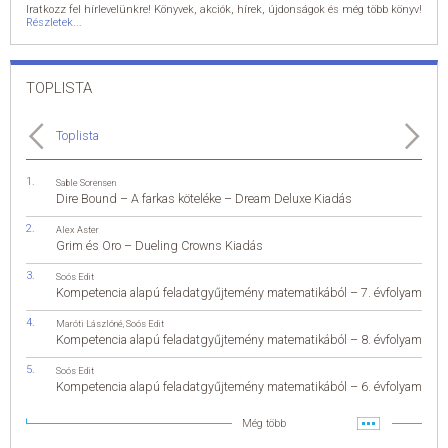
Iratkozz fel hírlevelünkre! Könyvek, akciók, hírek, újdonságok és még több könyv!
Részletek...
TOPLISTA
Toplista
Sable Sorensen
Dire Bound – A farkas köteléke – Dream Deluxe Kiadás
Alex Aster
Grim és Oro – Dueling Crowns Kiadás
Soós Edit
Kompetencia alapú feladatgyűjtemény matematikából – 7. évfolyam
Maróti Lászlóné
,
Soós Edit
Kompetencia alapú feladatgyűjtemény matematikából – 8. évfolyam
Soós Edit
Kompetencia alapú feladatgyűjtemény matematikából – 6. évfolyam
Még több