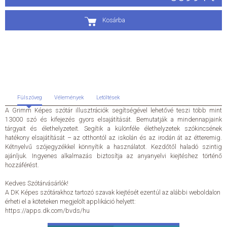
ÁLTALÁNOS SZERZŐDÉSI FELTÉTELEK
Kosárba
ADATKEZELÉSI ÉS ADATVÉDELMI SZABÁLYZAT
KAPCSOLAT
Fülszöveg
Vélemények
Letöltések
A Grimm Képes szótár illusztrációk segítségével lehetővé teszi több mint
13000 szó és kifejezés gyors elsajátítását. Bemutatják a mindennapjaink
tárgyait és élethelyzeteit. Segítik a különféle élethelyzetek szókincsének
hatékony elsajátítását – az otthontól az iskolán és az irodán át az étteremig.
Kétnyelvű szójegyzékkel könnyítik a használatot. Kezdőtől haladó szintig
ajánljuk. Ingyenes alkalmazás biztosítja az anyanyelvi kiejtéshez történő
hozzáférést.
Kedves Szótárvásárlók!
A DK Képes szótárakhoz tartozó szavak kiejtését ezentúl az alábbi weboldalon
érheti el a köteteken megjelölt applikáció helyett:
https://apps.dk.com/bvds/hu