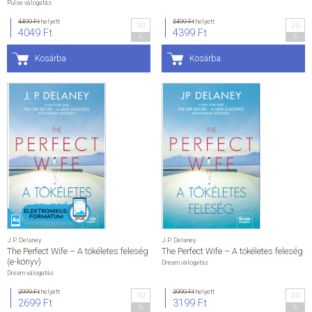
Pulse válogatás
4499 Ft
helyett
5499 Ft
helyett
ÁLTALÁNOS SZERZŐDÉSI FELTÉTELEK
10
20
4049 Ft
4399 Ft
%
%
Kosárba
Kosárba
ADATKEZELÉSI ÉS ADATVÉDELMI SZABÁLYZAT
KAPCSOLAT
J.P. Delaney
J.P. Delaney
The Perfect Wife – A tökéletes feleség
The Perfect Wife – A tökéletes feleség
(e-könyv)
Dream válogatás
Dream válogatás
2999 Ft
helyett
3999 Ft
helyett
10
20
2699 Ft
3199 Ft
%
%