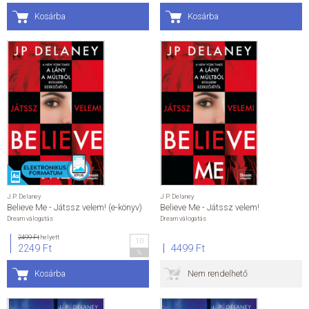
Kosárba
Kosárba
J.P. Delaney
J.P. Delaney
Believe Me - Játssz velem! (e-könyv)
Believe Me - Játssz velem!
Dream válogatás
Dream válogatás
2499 Ft
helyett
10
2249 Ft
4499 Ft
%
Kosárba
Nem rendelhető