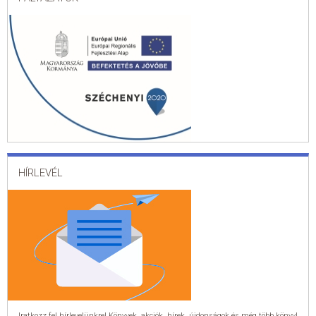
HÍRLEVÉL
Iratkozz fel hírlevelünkre! Könyvek, akciók, hírek, újdonságok és még több könyv!