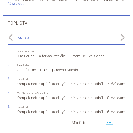
Részletek...
TOPLISTA
Toplista
Sable Sorensen
Dire Bound – A farkas köteléke – Dream Deluxe Kiadás
Alex Aster
Grim és Oro – Dueling Crowns Kiadás
Soós Edit
Kompetencia alapú feladatgyűjtemény matematikából – 7. évfolyam
Maróti Lászlóné
,
Soós Edit
Kompetencia alapú feladatgyűjtemény matematikából – 8. évfolyam
Soós Edit
Kompetencia alapú feladatgyűjtemény matematikából – 6. évfolyam
Még több