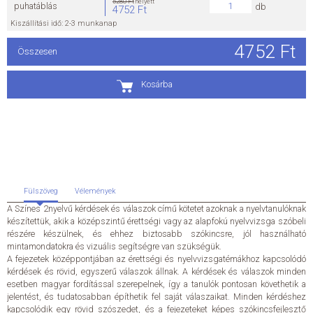
5280 Ft
helyett
puhatáblás
db
4752 Ft
Kiszállítási idő: 2-3 munkanap
ÁLTALÁNOS SZERZŐDÉSI FELTÉTELEK
4752 Ft
Összesen
ADATKEZELÉSI ÉS ADATVÉDELMI SZABÁLYZAT
Kosárba
KAPCSOLAT
Fülszöveg
Vélemények
A Színes 2nyelvű kérdések és válaszok című kötetet azoknak a nyelvtanulóknak
készítettük, akik a középszintű érettségi vagy az alapfokú nyelvvizsga szóbeli
részére készülnek, és ehhez biztosabb szókincsre, jól használható
mintamondatokra és vizuális segítségre van szükségük.
A fejezetek középpontjában az érettségi és nyelvvizsgatémákhoz kapcsolódó
kérdések és rövid, egyszerű válaszok állnak. A kérdések és válaszok minden
esetben magyar fordítással szerepelnek, így a tanulók pontosan követhetik a
jelentést, és tudatosabban építhetik fel saját válaszaikat. Minden kérdéshez
kapcsolódik egy rövid szószedet, és a fejezeteket képes szókincsfejlesztő