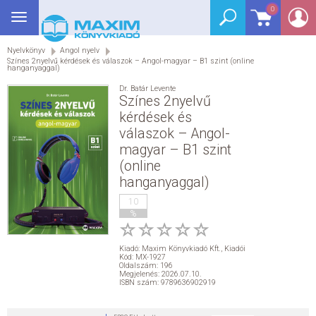
0
Toggle
BEJELENTKEZÉS
navigation
Nyelvkönyv
Angol nyelv
SEGÉDKÖNYV
Színes 2nyelvű kérdések és válaszok – Angol-magyar – B1 szint (online
hanganyaggal)
NYELVKÖNYV
Dr. Batár Levente
Színes 2nyelvű
kérdések és
GRIMM SZÓTÁR
válaszok – Angol-
magyar – B1 szint
DREAM KÖNYVEK
(online
hanganyaggal)
E-KÖNYVEK
10
%
AKCIÓ
Kiadó:
Maxim Könyvkiadó Kft.
,
Kiadói
Kód: MX-1927
Oldalszám: 196
SEGÍTHETEK?
Megjelenés: 2026.07.10.
ISBN szám: 9789636902919
HÍREK