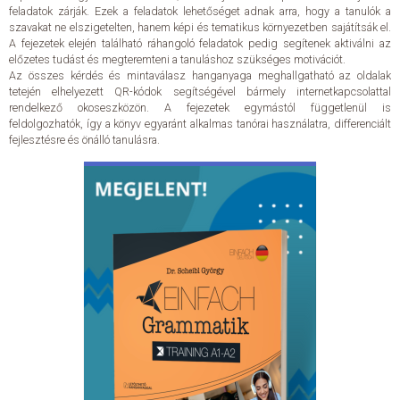
feladatok zárják. Ezek a feladatok lehetőséget adnak arra, hogy a tanulók a
szavakat ne elszigetelten, hanem képi és tematikus környezetben sajátítsák el.
A fejezetek elején található ráhangoló feladatok pedig segítenek aktiválni az
előzetes tudást és megteremteni a tanuláshoz szükséges motivációt.
Az összes kérdés és mintaválasz hanganyaga meghallgatható az oldalak
tetején elhelyezett QR-kódok segítségével bármely internetkapcsolattal
rendelkező okoseszközön. A fejezetek egymástól függetlenül is
feldolgozhatók, így a könyv egyaránt alkalmas tanórai használatra, differenciált
fejlesztésre és önálló tanulásra.