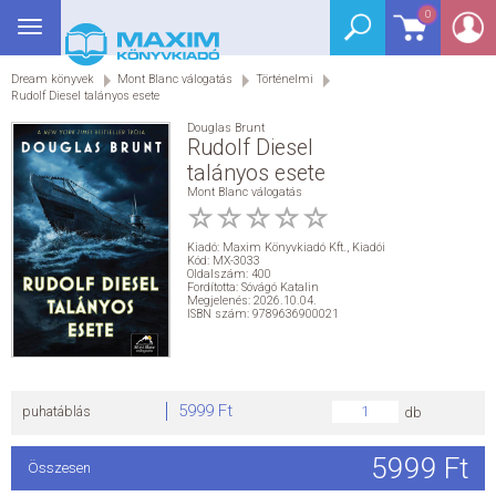
0
Toggle
BEJELENTKEZÉS
navigation
Dream könyvek
Mont Blanc válogatás
Történelmi
SEGÉDKÖNYV
Rudolf Diesel talányos esete
Douglas Brunt
NYELVKÖNYV
Rudolf Diesel
talányos esete
Mont Blanc válogatás
GRIMM SZÓTÁR
Kiadó:
Maxim Könyvkiadó Kft.
,
Kiadói
DREAM KÖNYVEK
Kód: MX-3033
Oldalszám: 400
Fordította: Sóvágó Katalin
Megjelenés: 2026.10.04.
E-KÖNYVEK
ISBN szám: 9789636900021
AKCIÓ
5999 Ft
puhatáblás
db
SEGÍTHETEK?
5999 Ft
Összesen
HÍREK