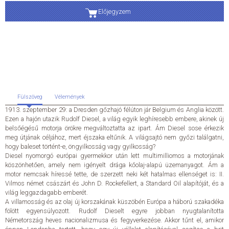
Előjegyzem
ÁLTALÁNOS SZERZŐDÉSI FELTÉTELEK
ADATKEZELÉSI ÉS ADATVÉDELMI SZABÁLYZAT
KAPCSOLAT
Fülszöveg
Vélemények
1913. szeptember 29: a Dresden gőzhajó félúton jár Belgium és Anglia között.
Ezen a hajón utazik Rudolf Diesel, a világ egyik leghíresebb embere, akinek új
belsőégésű motorja örökre megváltoztatta az ipart. Ám Diesel sose érkezik
meg útjának céljához, mert éjszaka eltűnik. A világsajtó nem győzi találgatni,
hogy baleset történt-e, öngyilkosság vagy gyilkosság?
Diesel nyomorgó európai gyermekkor után lett multimilliomos a motorjának
köszönhetően, amely nem igényelt drága kőolaj-alapú üzemanyagot. Ám a
motor nemcsak híressé tette, de szerzett neki két hatalmas ellenséget is: II.
Vilmos német császárt és John D. Rockefellert, a Standard Oil alapítóját, és a
világ leggazdagabb emberét.
A villamosság és az olaj új korszakának küszöbén Európa a háború szakadéka
fölött egyensúlyozott. Rudolf Dieselt egyre jobban nyugtalanította
Németország heves nacionalizmusa és fegyverkezése. Akkor tűnt el, amikor