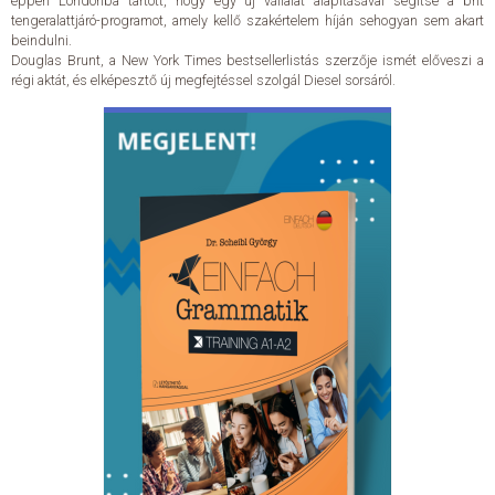
éppen Londonba tartott, hogy egy új vállalat alapításával segítse a brit
tengeralattjáró-programot, amely kellő szakértelem híján sehogyan sem akart
beindulni.
Douglas Brunt, a New York Times bestsellerlistás szerzője ismét előveszi a
régi aktát, és elképesztő új megfejtéssel szolgál Diesel sorsáról.