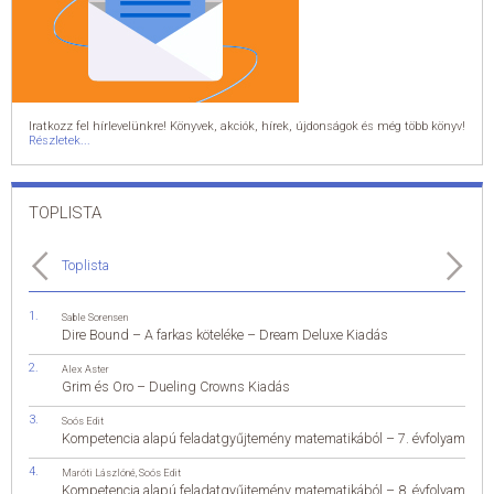
Iratkozz fel hírlevelünkre! Könyvek, akciók, hírek, újdonságok és még több könyv!
Részletek...
TOPLISTA
Toplista
Sable Sorensen
Dire Bound – A farkas köteléke – Dream Deluxe Kiadás
Alex Aster
Grim és Oro – Dueling Crowns Kiadás
Soós Edit
Kompetencia alapú feladatgyűjtemény matematikából – 7. évfolyam
Maróti Lászlóné
,
Soós Edit
Kompetencia alapú feladatgyűjtemény matematikából – 8. évfolyam