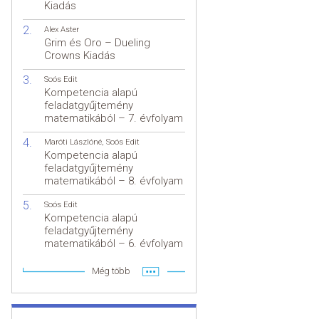
Kiadás
Alex Aster
Grim és Oro – Dueling
Crowns Kiadás
Soós Edit
Kompetencia alapú
feladatgyűjtemény
matematikából – 7. évfolyam
Maróti Lászlóné
,
Soós Edit
Kompetencia alapú
feladatgyűjtemény
matematikából – 8. évfolyam
Soós Edit
Kompetencia alapú
feladatgyűjtemény
matematikából – 6. évfolyam
Még több