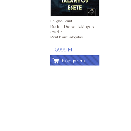
Douglas Brunt
Rudolf Diesel talányos
esete
Mont Blanc válogatás
5999 Ft
Előjegyzem