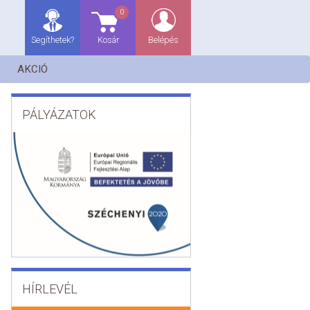
0
Segíthetek?
Kosár
Belépés
AKCIÓ
PÁLYÁZATOK
HÍRLEVÉL