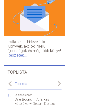
Iratkozz fel hírlevelünkre!
Könyvek, akciók, hírek,
újdonságok és még több könyv!
Részletek...
TOPLISTA
Toplista
Sable Sorensen
Dire Bound – A farkas
köteléke – Dream Deluxe