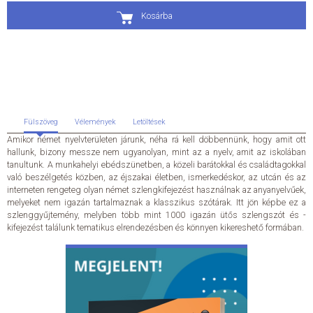
Kosárba
ÁLTALÁNOS SZERZŐDÉSI FELTÉTELEK
ADATKEZELÉSI ÉS ADATVÉDELMI SZABÁLYZAT
KAPCSOLAT
Fülszöveg
Vélemények
Letöltések
Amikor német nyelvterületen járunk, néha rá kell döbbennünk, hogy amit ott
hallunk, bizony messze nem ugyanolyan, mint az a nyelv, amit az iskolában
tanultunk. A munkahelyi ebédszünetben, a közeli barátokkal és családtagokkal
való beszélgetés közben, az éjszakai életben, ismerkedéskor, az utcán és az
interneten rengeteg olyan német szlengkifejezést használnak az anyanyelvűek,
melyeket nem igazán tartalmaznak a klasszikus szótárak. Itt jön képbe ez a
szlenggyűjtemény, melyben több mint 1000 igazán ütős szlengszót és -
kifejezést találunk tematikus elrendezésben és könnyen kikereshető formában.