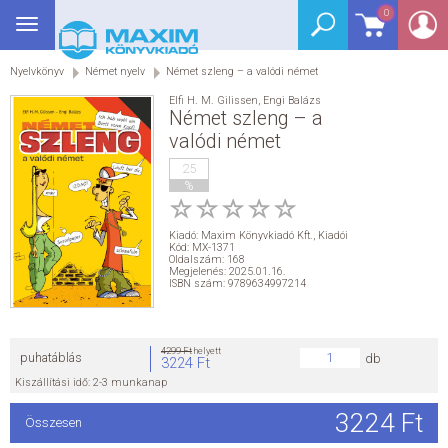
0
Toggle
BEJELENTKEZÉS
navigation
Nyelvkönyv
Német nyelv
Német szleng – a valódi német
SEGÉDKÖNYV
Elfi H. M. Gilissen
,
Engi Balázs
Német szleng – a
NYELVKÖNYV
valódi német
25
GRIMM SZÓTÁR
%
DREAM KÖNYVEK
Kiadó:
Maxim Könyvkiadó Kft.
,
Kiadói
Kód: MX-1371
Oldalszám: 168
Megjelenés: 2025.01.16.
E-KÖNYVEK
ISBN szám: 9789634997214
AKCIÓ
4299 Ft
helyett
puhatáblás
db
3224 Ft
SEGÍTHETEK?
Kiszállítási idő: 2-3 munkanap
3224 Ft
Összesen
HÍREK