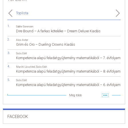
Toplista
Sable Sorensen
Dire Bound – A farkas köteléke – Dream Deluxe Kiadás
Alex Aster
Grim és Oro – Dueling Crowns Kiadás
Soós Edit
Kompetencia alapú feladatgyűjtemény matematikából – 7. évfolyam
Maróti Lászlóné
,
Soós Edit
Kompetencia alapú feladatgyűjtemény matematikából – 8. évfolyam
Soós Edit
Kompetencia alapú feladatgyűjtemény matematikából – 6. évfolyam
Még több
FACEBOOK