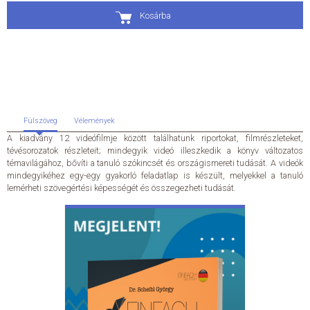
Kosárba
ÁLTALÁNOS SZERZŐDÉSI FELTÉTELEK
ADATKEZELÉSI ÉS ADATVÉDELMI SZABÁLYZAT
KAPCSOLAT
Fülszöveg
Vélemények
A kiadvány 12 videófilmje között találhatunk riportokat, filmrészleteket,
tévésorozatok részleteit; mindegyik videó illeszkedik a könyv változatos
témavilágához, bővíti a tanuló szókincsét és országismereti tudását. A videók
mindegyikéhez egy-egy gyakorló feladatlap is készült, melyekkel a tanuló
lemérheti szövegértési képességét és összegezheti tudását.