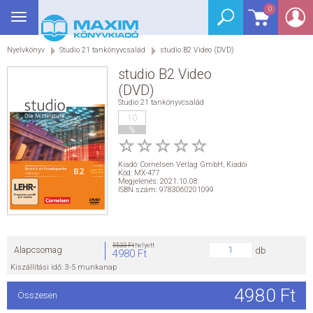
0
Toggle
BEJELENTKEZÉS
navigation
Nyelvkönyv
Studio 21 tankönyvcsalád
studio B2 Video (DVD)
SEGÉDKÖNYV
studio B2 Video
NYELVKÖNYV
(DVD)
Studio 21 tankönyvcsalád
10
GRIMM SZÓTÁR
%
DREAM KÖNYVEK
Kiadó:
Cornelsen Verlag GmbH
,
Kiadói
Kód: MX-477
Megjelenés: 2021.10.08.
ISBN szám: 9783060201099
E-KÖNYVEK
AKCIÓ
5533 Ft
helyett
Alapcsomag
db
4980 Ft
SEGÍTHETEK?
Kiszállítási idő: 3-5 munkanap
4980 Ft
Összesen
HÍREK