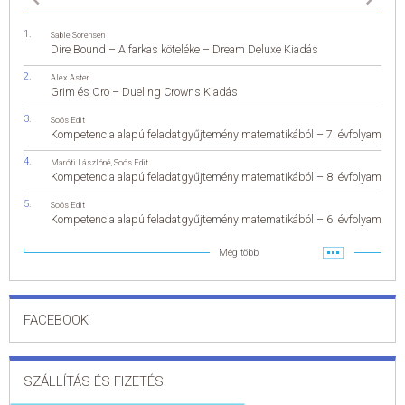
Sable Sorensen
Dire Bound – A farkas köteléke – Dream Deluxe Kiadás
Alex Aster
Grim és Oro – Dueling Crowns Kiadás
Soós Edit
Kompetencia alapú feladatgyűjtemény matematikából – 7. évfolyam
Maróti Lászlóné
,
Soós Edit
Kompetencia alapú feladatgyűjtemény matematikából – 8. évfolyam
Soós Edit
Kompetencia alapú feladatgyűjtemény matematikából – 6. évfolyam
Még több
FACEBOOK
SZÁLLÍTÁS ÉS FIZETÉS