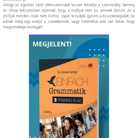
Ahogy az egymás iránti ellenszenvüket lassan felváltja a szenvedély, Sammy
és Olivia kölcsönösen rájönnek, hogy a múltjuk nem az, aminek látszik, és a
jövőjük minden, csak nem biztos. Vajon le tudják győzni a büszkeségüket, és
adnak még egy esélyt a szerelemnek, vagy történetük arra van ítélve, hogy
megismételje önmagát?