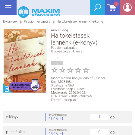
0
Toggle
BEJELENTKEZÉS
navigation
E-könyvek
Passion válogatás
Ha tökéletesek lennénk (e-könyv)
SEGÉDKÖNYV
Ana Huang
Ha tökéletesek
NYELVKÖNYV
lennénk (e-könyv)
Passion válogatás
If Love-sorozat 4. rész
GRIMM SZÓTÁR
10
%
DREAM KÖNYVEK
Kiadó:
Maxim Könyvkiadó Kft.
,
Kiadói
Kód: MX-3108e
E-KÖNYVEK
Oldalszám: 368
Fordította: Kopp Lukács
Megjelenés: 2026.04.02.
ISBN szám: 9789636902599
AKCIÓ
Formátum: epub
SEGÍTHETEK?
4499 Ft
helyett
e-könyv
db
4049 Ft
HÍREK
5499 Ft
helyett
puhatáblás
db
4949 Ft