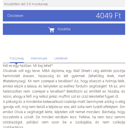
Kiszállítási idő: 2-3 munkanap
ÁLTALÁNOS SZERZŐDÉSI FELTÉTELEK
4049 Ft
Összesen
ADATKEZELÉSI ÉS ADATVÉDELMI SZABÁLYZAT
Kosárba
KAPCSOLAT
Fülszöveg
Vélemények
Letöltések
Két ex egy házban. Mi baj lehet?
Oliviának volt egy terve: MBA diploma, egy Wall Street-i cég alelnöki posztja
harminckét évesen, házasság és két gyermek (lehetőleg ikrek, mert
#hatekonysag). Mi nem szerepel a tervében? Az, hogy elveszti a holmija felét,
amikor elázik a lakása, és kénytelen az exéhez fordulni segítségért. Mi az, ami
határozottan nem szerepel a tervében? Beköltözni az említett ex házába, és
nézni, ahogy a férfi ing nélkül járkál, muffint süt és izzó tekintettel figyeli őt.
A pékség és a mindenbe beleavatkozó családja miatt Sammynek addig is elég
gondja volt, míg nem került a képbe az exe, akit soha nem tudott elfelejteni. Ám
amikor Olivia a segítségét kérte, képtelen volt nemet mondani. Bánhatja, hogy
összetörte a szívét. De minden rendben lesz. Feltéve, ha nem tesz semmi
ostobaságot, például nem oson be a szobájába, és nem csókolja
zsibbadásig...