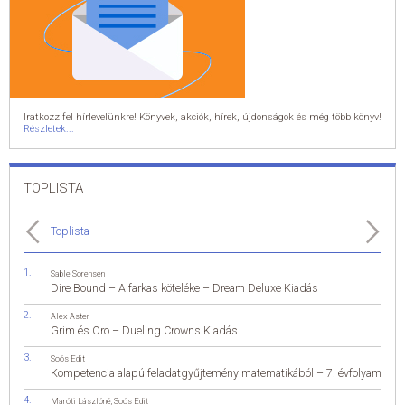
Iratkozz fel hírlevelünkre! Könyvek, akciók, hírek, újdonságok és még több könyv!
Részletek...
TOPLISTA
Toplista
Sable Sorensen
Dire Bound – A farkas köteléke – Dream Deluxe Kiadás
Alex Aster
Grim és Oro – Dueling Crowns Kiadás
Soós Edit
Kompetencia alapú feladatgyűjtemény matematikából – 7. évfolyam
Maróti Lászlóné
,
Soós Edit