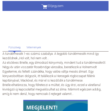
Előjegyzem
ÁLTALÁNOS SZERZŐDÉSI FELTÉTELEK
ADATKEZELÉSI ÉS ADATVÉDELMI SZABÁLYZAT
KAPCSOLAT
Fülszöveg
Vélemények
A tündérmesék 1-es számú szabálya: A legjobb tündérmesék mind így
kezdődnek „Hol volt, hol nem volt…
Az elsőéves Brielle, egy álmodozó könyvmoly, mindent tud a tündérmesékről.
Négy év után visszatér Rosebridge városába, beiratkozik a Holnemvolt
Egyetemre, és feltett szándéka, hogy valóra váltja mesés álmait. Egy
könyvesboltban dolgozik, itt találkozik a Hercegek rögbicsapat félénk
kapitányával, Mackóval, és már el is kezdődik a tündérmese.
Brielle elhatározza, hogy félreteszi a múltat, és úgy érzi, ezzel a váratlanul
kivirágzó új kapcsolattal megvalósulhat az álma. Mármint egészen addig,
amíg ki nem derül, hogy nemcsak ő rejteget valamit…