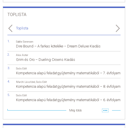
TOPLISTA
Toplista
Sable Sorensen
Dire Bound – A farkas köteléke – Dream Deluxe Kiadás
Alex Aster
Grim és Oro – Dueling Crowns Kiadás
Soós Edit
Kompetencia alapú feladatgyűjtemény matematikából – 7. évfolyam
Maróti Lászlóné
,
Soós Edit
Kompetencia alapú feladatgyűjtemény matematikából – 8. évfolyam
Soós Edit
Kompetencia alapú feladatgyűjtemény matematikából – 6. évfolyam
Még több