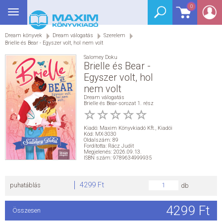
0
Toggle
BEJELENTKEZÉS
navigation
Dream könyvek
Dream válogatás
Szerelem
SEGÉDKÖNYV
Brielle és Bear - Egyszer volt, hol nem volt
Salomey Doku
NYELVKÖNYV
Brielle és Bear -
Egyszer volt, hol
nem volt
GRIMM SZÓTÁR
Dream válogatás
Brielle és Bear-sorozat 1. rész
DREAM KÖNYVEK
Kiadó:
Maxim Könyvkiadó Kft.
,
Kiadói
Kód: MX-3030
E-KÖNYVEK
Oldalszám: 89
Fordította: Rácz Judit
Megjelenés: 2026.09.13.
ISBN szám: 9789634999935
AKCIÓ
4299 Ft
puhatáblás
db
SEGÍTHETEK?
4299 Ft
Összesen
HÍREK