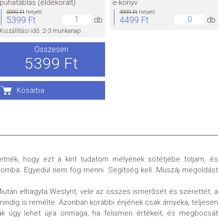
puhatáblás (éldekorált)
e-könyv
5999 Ft
helyett
4999 Ft
helyett
5399 Ft
4499 Ft
db
db
Kiszállítási idő: 2-3 munkanap
Összesen
5399 Ft
Kosárba
etnék, hogy ezt a kínt tudatom mélyének sötétjébe toljam, és
otomba. Egyedül nem fog menni. Segítség kell. Muszáj megoldást
iután elhagyta Weslynt, vele az összes ismerősét és szerettét, a
mindig is remélte. Azonban korábbi énjének csak árnyéka, teljesen
k úgy lehet újra önmaga, ha felismeri értékeit, és megbocsát