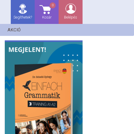
0
Segíthetek?
Kosár
Belépés
AKCIÓ