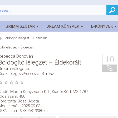
GRIMM SZÓTÁR
DREAM KÖNYVEK
E-KÖNYVEK
Boldogító lélegzet – Éldekorált
ító lélegzet – Éldekorált
Rebecca Donovan
10
Boldogító lélegzet – Éldekorált
%
Dream válogatás
Csak lélegezz!-sorozat 3. rész
Kiadó:
Maxim Könyvkiadó Kft.
,
Kiadói Kód: MX-1787
Oldalszám: 480
Fordította: Bozai Ágota
Megjelenés: 2025.09.03.
ISBN szám: 9789634998075