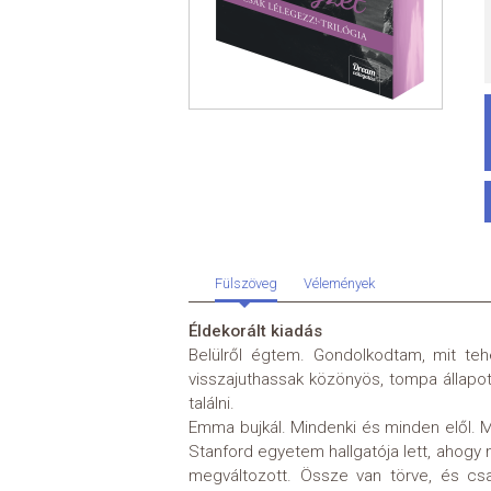
Fülszöveg
Vélemények
Éldekorált kiadás
Belülről égtem. Gondolkodtam, mit teh
visszajuthassak közönyös, tompa állap
találni.
Emma bujkál. Mindenki és minden elől. M
Stanford egyetem hallgatója lett, ahogy 
megváltozott. Össze van törve, és csa