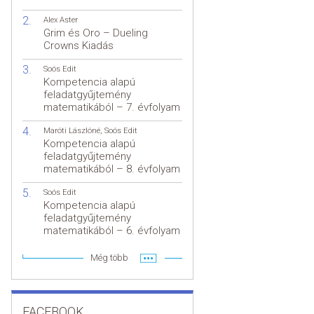
Alex Aster
Grim és Oro – Dueling
Crowns Kiadás
Soós Edit
Kompetencia alapú
feladatgyűjtemény
matematikából – 7. évfolyam
Maróti Lászlóné
,
Soós Edit
Kompetencia alapú
feladatgyűjtemény
matematikából – 8. évfolyam
Soós Edit
Kompetencia alapú
feladatgyűjtemény
matematikából – 6. évfolyam
Még több
FACEBOOK