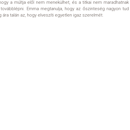
hogy a múltja elől nem menekülhet, és a titkai nem maradhatnak
e továbblépni. Emma megtanulja, hogy az őszinteség nagyon tud
ág ára talán az, hogy elveszíti egyetlen igaz szerelmét.