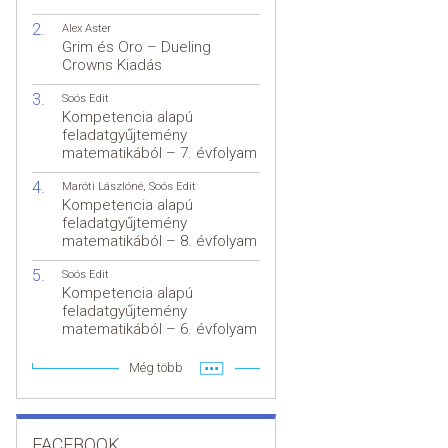
Alex Aster
Grim és Oro – Dueling
Crowns Kiadás
Soós Edit
Kompetencia alapú
feladatgyűjtemény
matematikából – 7. évfolyam
Maróti Lászlóné
,
Soós Edit
Kompetencia alapú
feladatgyűjtemény
matematikából – 8. évfolyam
Soós Edit
Kompetencia alapú
feladatgyűjtemény
matematikából – 6. évfolyam
Még több
FACEBOOK