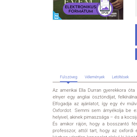
Fülszöveg
Vélemények
Letöltések
Az amerikai Ella Durran gyerekkora óta
elnyer egy angliai ösztöndíjat, felkíná
Elfogadja az ajánlatot, így egy év múl
Oxfordot. Semmi sem árnyékolja be ez
helyivel, akinek pimaszsága – és a kocsija
És amikor rájön, hogy a bosszantó fé
professzor, attól tart, hogy az oxford