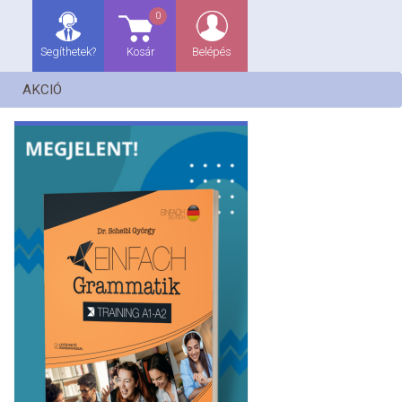
0
Segíthetek?
Kosár
Belépés
AKCIÓ