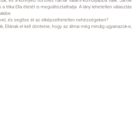
ttük, és a könnyed flörtölés hamar valami komolyabbá válik. Jamie
 titka Ella életét is megváltoztathatja. A lány lehetetlen választás
 akibe
vel, és segítse át az elképzelhetetlen nehézségeken?
, Ellának el kell döntenie, hogy az álmai még mindig ugyanazok-e,