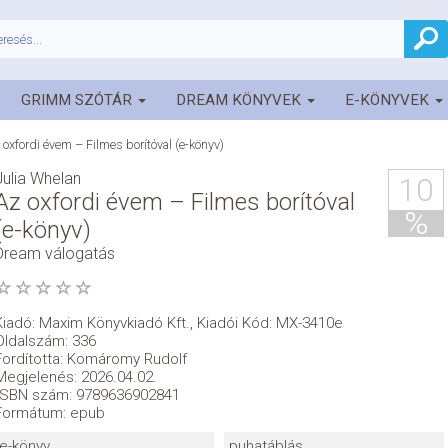
GRIMM SZÓTÁR
DREAM KÖNYVEK
E-KÖNYVEK
 oxfordi évem – Filmes borítóval (e-könyv)
Julia Whelan
10
Az oxfordi évem – Filmes borítóval
%
(e-könyv)
Dream válogatás
Kiadó:
Maxim Könyvkiadó Kft.
,
Kiadói Kód: MX-3410e
Oldalszám: 336
Fordította: Komáromy Rudolf
Megjelenés: 2026.04.02.
ISBN szám: 9789636902841
Formátum: epub
e-könyv
puhatáblás