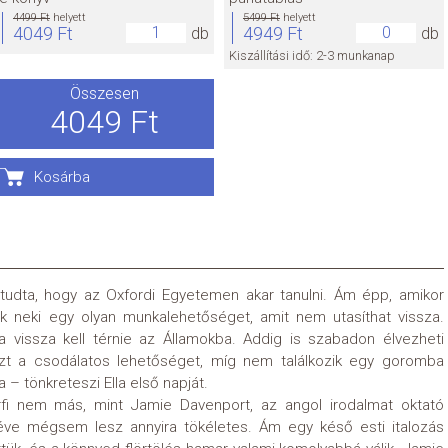
4499 Ft
helyett
5499 Ft
helyett
4049 Ft
4949 Ft
db
db
Kiszállítási idő: 2-3 munkanap
Összesen
4049 Ft
Kosárba
 tudta, hogy az Oxfordi Egyetemen akar tanulni. Ám épp, amikor
lnak neki egy olyan munkalehetőséget, amit nem utasíthat vissza.
va vissza kell térnie az Államokba. Addig is szabadon élvezheti
t a csodálatos lehetőséget, míg nem találkozik egy goromba
 – tönkreteszi Ella első napját.
rfi nem más, mint Jamie Davenport, az angol irodalmat oktató
i éve mégsem lesz annyira tökéletes. Ám egy késő esti italozás