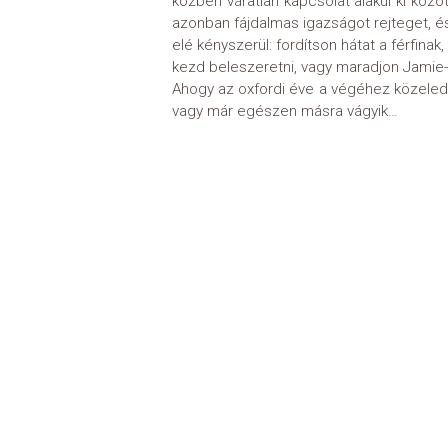
közben váratlan kapcsolat alakul ki közö
azonban fájdalmas igazságot rejteget, és a
elé kényszerül: fordítson hátat a férfinak,
kezd beleszeretni, vagy maradjon Jamie-
Ahogy az oxfordi éve a végéhez közeledik
vagy már egészen másra vágyik…