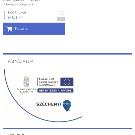
Unterwegs tankönyvcsalád
ÁLTALÁNOS SZERZŐDÉSI FELTÉTELEK
8890 Ft
helyett
10
8001 Ft
%
ADATKEZELÉSI ÉS ADATVÉDELMI SZABÁLYZAT
Kosárba
KAPCSOLAT
PÁLYÁZATOK