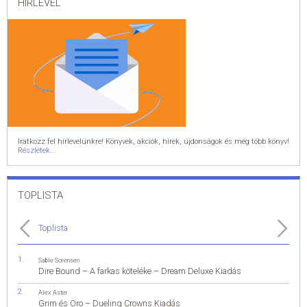
HÍRLEVÉL
Iratkozz fel hírlevelünkre! Könyvek, akciók, hírek, újdonságok és még több könyv!
Részletek...
TOPLISTA
Toplista
Sable Sorensen
Dire Bound – A farkas köteléke – Dream Deluxe Kiadás
Alex Aster
Grim és Oro – Dueling Crowns Kiadás