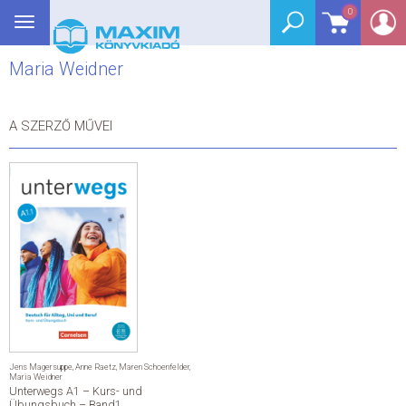
0
Toggle
BEJELENTKEZÉS
navigation
Maria Weidner
SEGÉDKÖNYV
NYELVKÖNYV
A SZERZŐ MŰVEI
GRIMM SZÓTÁR
DREAM KÖNYVEK
E-KÖNYVEK
AKCIÓ
SEGÍTHETEK?
Jens Magersuppe
,
Anne Raetz
,
Maren Schoenfelder
,
Maria Weidner
Unterwegs A1 – Kurs- und
HÍREK
Übungsbuch – Band1