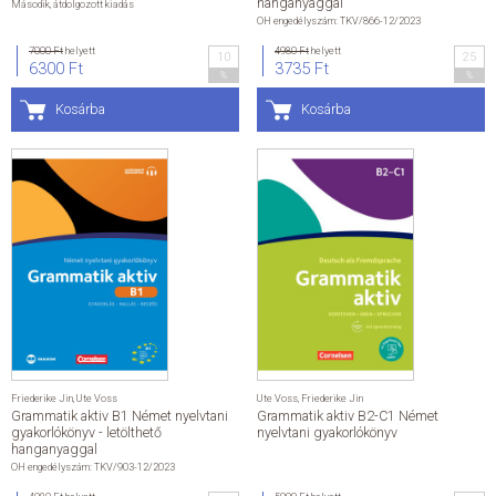
hanganyaggal
Második, átdolgozott kiadás
OH engedélyszám: TKV/866-12/2023
ÁLTALÁNOS SZERZŐDÉSI FELTÉTELEK
7000 Ft
helyett
4980 Ft
helyett
10
25
6300 Ft
3735 Ft
%
%
ADATKEZELÉSI ÉS ADATVÉDELMI SZABÁLYZAT
Kosárba
Kosárba
KAPCSOLAT
Friederike Jin
,
Ute Voss
Ute Voss
,
Friederike Jin
Grammatik aktiv B1 Német nyelvtani
Grammatik aktiv B2-C1 Német
gyakorlókönyv - letölthető
nyelvtani gyakorlókönyv
hanganyaggal
OH engedélyszám: TKV/903-12/2023