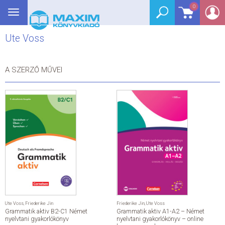
0
Toggle
BEJELENTKEZÉS
navigation
Ute Voss
SEGÉDKÖNYV
NYELVKÖNYV
A SZERZŐ MŰVEI
GRIMM SZÓTÁR
DREAM KÖNYVEK
E-KÖNYVEK
AKCIÓ
SEGÍTHETEK?
Ute Voss
,
Friederike Jin
Friederike Jin
,
Ute Voss
Grammatik aktiv B2-C1 Német
Grammatik aktiv A1-A2 – Német
HÍREK
nyelvtani gyakorlókönyv
nyelvtani gyakorlókönyv – online