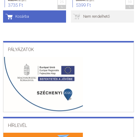
4980 Ft
helyett
5999 Ft
helyett
25
10
3735 Ft
5399 Ft
%
%
Kosárba
Nem rendelhető
PÁLYÁZATOK
HÍRLEVÉL