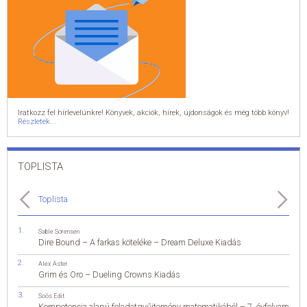
Iratkozz fel hírlevelünkre! Könyvek, akciók, hírek, újdonságok és még több könyv!
Részletek...
TOPLISTA
Toplista
Sable Sorensen
Dire Bound – A farkas köteléke – Dream Deluxe Kiadás
Alex Aster
Grim és Oro – Dueling Crowns Kiadás
Soós Edit
Kompetencia alapú feladatgyűjtemény matematikából – 7. évfolyam