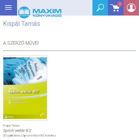
0
Toggle
BEJELENTKEZÉS
navigation
Kispál Tamás
SEGÉDKÖNYV
NYELVKÖNYV
A SZERZŐ MŰVEI
GRIMM SZÓTÁR
DREAM KÖNYVEK
E-KÖNYVEK
AKCIÓ
SEGÍTHETEK?
Kispál Tamás
Sprich weiter B2!
HÍREK
20 újabb téma a Sprich einfach B2! kötethez