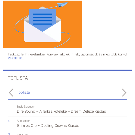
Iratkozz fel hírlevelünkre! Könyvek, akciók, hírek, újdonságok és még több könyv!
Részletek...
TOPLISTA
Toplista
Sable Sorensen
Dire Bound – A farkas köteléke – Dream Deluxe Kiadás
Alex Aster
Grim és Oro – Dueling Crowns Kiadás
Soós Edit