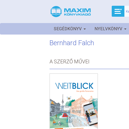
SEGÉDKÖNYV
NYELVKÖNYV
Bernhard Falch
A SZERZŐ MŰVEI