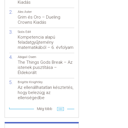
Kiadás
Alex Aster
Grim és Oro – Dueling
Crowns Kiadás
Soós Edit
Kompetencia alapú
feladatgyűjtemény
matematikából – 6. évfolyam
Abigail Owen
The Things Gods Break – Az
istenek pusztítása –
Éldekorált
Brigitte Knightley
Az ellenállhatatlan késztetés,
hogy belezúgj az
ellenségedbe
Még több