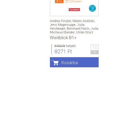
Andrea Finster
,
Maren Anielski
,
Jens Magersuppe
,
Julia
Herzberger
,
Bernhard Falch
,
Julia
Michaux-Stander
,
Ulrike Würz
Weitblick B1+
9190 Ft
helyett
10
8271 Ft
%
Kosárba