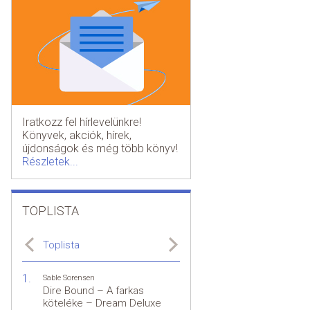
Iratkozz fel hírlevelünkre!
Könyvek, akciók, hírek,
újdonságok és még több könyv!
Részletek...
TOPLISTA
Toplista
Sable Sorensen
Dire Bound – A farkas
köteléke – Dream Deluxe