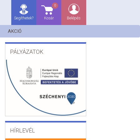
0
Segíthetek?
Kosár
Belépés
AKCIÓ
PÁLYÁZATOK
HÍRLEVÉL