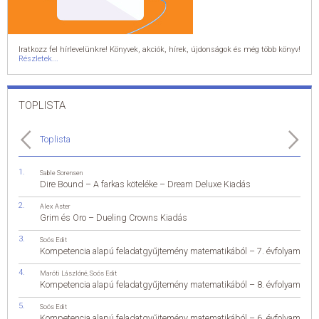
Iratkozz fel hírlevelünkre! Könyvek, akciók, hírek, újdonságok és még több könyv!
Részletek...
TOPLISTA
Toplista
Sable Sorensen
Dire Bound – A farkas köteléke – Dream Deluxe Kiadás
Alex Aster
Grim és Oro – Dueling Crowns Kiadás
Soós Edit
Kompetencia alapú feladatgyűjtemény matematikából – 7. évfolyam
Maróti Lászlóné
,
Soós Edit
Kompetencia alapú feladatgyűjtemény matematikából – 8. évfolyam
Soós Edit
Kompetencia alapú feladatgyűjtemény matematikából – 6. évfolyam