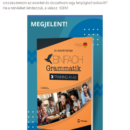
visszaszerezni az exünket és összehozni egy lenyűgöző esküvőt?
Ha a nénikéket kérdezzük, a válasz: IGEN!