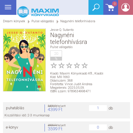
0
Toggle
BEJELENTKEZÉS
navigation
Dream könyvek
Pulse válogatás
Nagynéni telefonhívásra
SEGÉDKÖNYV
Jesse Q. Sutanto
Nagynéni
NYELVKÖNYV
telefonhívásra
Pulse válogatás
GRIMM SZÓTÁR
20
%
DREAM KÖNYVEK
Kiadó:
Maxim Könyvkiadó Kft.
,
Kiadói
Kód: MX-1660
Oldalszám: 368
E-KÖNYVEK
Fordította: Vince Judit Andrea
Megjelenés: 2025.05.09.
ISBN szám: 9789634998471
AKCIÓ
5499 Ft
helyett
puhatáblás
db
4399 Ft
SEGÍTHETEK?
Kiszállítási idő: 2-3 munkanap
3999 Ft
helyett
e-könyv
db
HÍREK
3599 Ft