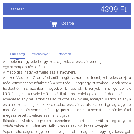
4399 Ft
Összesen
ÁLTALÁNOS SZERZŐDÉSI FELTÉTELEK
Kosárba
ADATKEZELÉSI ÉS ADATVÉDELMI SZABÁLYZAT
KAPCSOLAT
Fülszöveg
Vélemények
Letöltések
A probléma: egy véletlen gyilkosság, kétezer esküvői vendég,
egy háromgenerációs átok.
A megoldás: négy kotnyeles ázsiai nagynéni.
Amikor Meddelin Chan véletlenül megöli vakrandipartnerét, kotnyeles anyja a
még kotnyelesebb nénikéit hívja segítségül, hogy együtt szabaduljanak meg a
holttesttől. Ez azonban nagyobb kihívásnak bizonyul, mint gondolnák,
különösen, amikor véletlenül elszállítják a holttestet egy torta hűtődobozában…
egyenesen egy milliárdos család puccos esküvőjére, amelyen Meddy, az anyja
és a nénikéi is dolgoznak. Ez a családi esküvői vállalkozás eddigi legnagyobb
megbízatása, és semmi, még egy gusztustalan hulla sem állhat a nénikék által
megszervezett tökéletes esemény útjába.
Ráadásul Meddy egyetemi szerelme — aki ezenkívül a legnagyobb
szívfájdalma is — váratlanul felbukkan az esküvői káosz közepén.
Vajon lehetséges egyetlen hétvége alatt megúszni egy gyilkosságot,