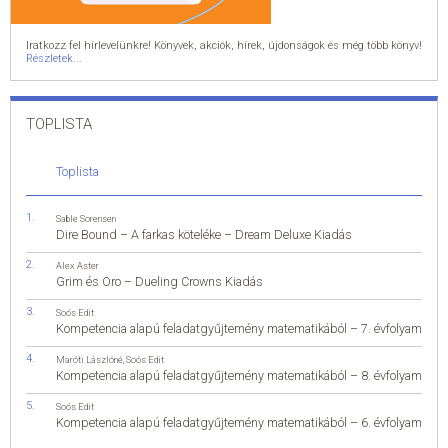
Iratkozz fel hírlevelünkre! Könyvek, akciók, hírek, újdonságok és még több könyv!
Részletek...
TOPLISTA
Toplista
Sable Sorensen
Dire Bound – A farkas köteléke – Dream Deluxe Kiadás
Alex Aster
Grim és Oro – Dueling Crowns Kiadás
Soós Edit
Kompetencia alapú feladatgyűjtemény matematikából – 7. évfolyam
Maróti Lászlóné
,
Soós Edit
Kompetencia alapú feladatgyűjtemény matematikából – 8. évfolyam
Soós Edit
Kompetencia alapú feladatgyűjtemény matematikából – 6. évfolyam