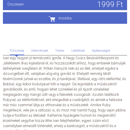
1999 Ft
Összesen
ÁLTALÁNOS SZERZŐDÉSI FELTÉTELEK
Kosárba
ADATKEZELÉSI ÉS ADATVÉDELMI SZABÁLYZAT
KAPCSOLAT
Fülszöveg
Vélemények
Trailer
Letöltések
Sajtóanyagok
Ivan egy nagyon jó természetű gorilla. A Nagy Csúcs Bevásárlóközpont és
Játékterem 8-as kijáratánál él, és hozzászokott ahhoz, hogy emberek bámulják
lakhelyének üvegfalain át. Ritkán hiányzik neki az az élet, amelyet egykor a
dzsungelben élt, valójában alig-alig gondol rá. Ehelyett nemrég látott
tévéműsorok jutnak az eszébe, és jó barátjával, Stellával, egy idős elefánttal, és
Bobbal, egy kóbor kiskutyával tölti a napjait. De leginkább a művészetről
gondolkodik, és arról, hogyan lehet színekkel és jól rajzolt vonalakkal
megragadni egy mangó ízét vagy a falevelek susogását. Azután találkozik
Rubyval, az elefántbébivel, akit elragadtak a családjától, és akinek a hatására
már más szemmel látja az otthonukat és a művészetét. Amikor Ruby
megérkezik, vele jön a változás is, és most már Ivantól függ, hogy vajon jobbra
tudja-e fordítani az életüket. Katherine Applegate humort és megrendítő
érzelmeket vegyítve hozza létre Ivan felejthetetlen, egyes szám első
személyben elmesélt történetét, amely a barátságról, a művészetről és a