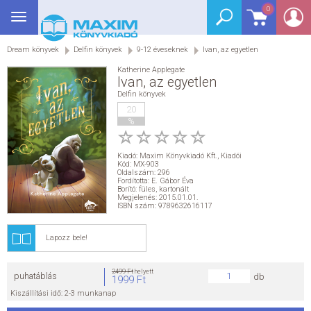
0
Toggle
BEJELENTKEZÉS
navigation
Dream könyvek
Delfin könyvek
9-12 éveseknek
Ivan, az egyetlen
SEGÉDKÖNYV
Katherine Applegate
Ivan, az egyetlen
NYELVKÖNYV
Delfin könyvek
20
%
GRIMM SZÓTÁR
Kiadó:
Maxim Könyvkiadó Kft.
,
Kiadói
DREAM KÖNYVEK
Kód: MX-903
Oldalszám: 296
Fordította: E. Gábor Éva
Borító: füles, kartonált
E-KÖNYVEK
Megjelenés: 2015.01.01.
ISBN szám: 9789632616117
AKCIÓ
Lapozz
bele!
SEGÍTHETEK?
2499 Ft
helyett
puhatáblás
db
1999 Ft
Kiszállítási idő: 2-3 munkanap
HÍREK