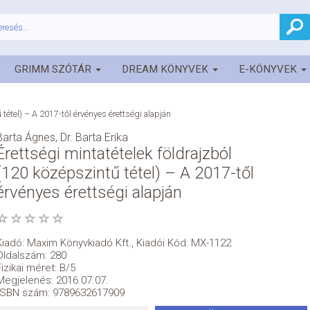
GRIMM SZÓTÁR
DREAM KÖNYVEK
E-KÖNYVEK
 tétel) – A 2017-től érvényes érettségi alapján
Barta Ágnes
,
Dr. Barta Erika
Érettségi mintatételek földrajzból
(120 középszintű tétel) – A 2017-től
érvényes érettségi alapján
Kiadó:
Maxim Könyvkiadó Kft.
,
Kiadói Kód: MX-1122
Oldalszám: 280
Fizikai méret: B/5
Megjelenés: 2016.07.07.
ISBN szám: 9789632617909