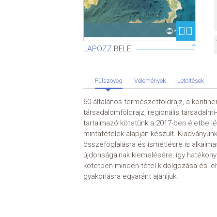
LAPOZZ
BELE!
Fülszöveg
Vélemények
Letöltések
60 általános természetföldrajz, a kontin
társadalomföldrajz, regionális társadalmi
tartalmazó kötetünk a 2017-ben életbe lé
mintatételek alapján készült. Kiadványunk
összefoglalásra és ismétlésre is alkalm
újdonságainak kiemelésére, így hatékony
kötetben minden tétel kidolgozása és le
gyakorlásra egyaránt ajánljuk.