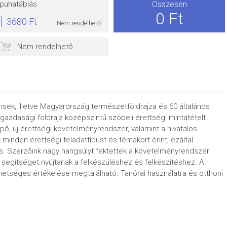
puhatáblás
Összesen
0 Ft
3680 Ft
Nem rendelhető
Nem rendelhető
ensek, illetve Magyarország természetföldrajza és 60 általános
-gazdasági földrajz középszintű szóbeli érettségi mintatételt
pő, új érettségi követelményrendszer, valamint a hivatalos
 minden érettségi feladattípust és témakört érint, ezáltal
as. Szerzőink nagy hangsúlyt fektettek a követelményrendszer
 segítséget nyújtanak a felkészüléshez és felkészítéshez. A
hetséges értékelése megtalálható. Tanórai használatra és otthoni