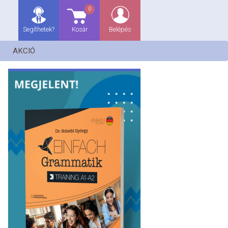
0
Segíthetek?
Kosár
Belépés
AKCIÓ