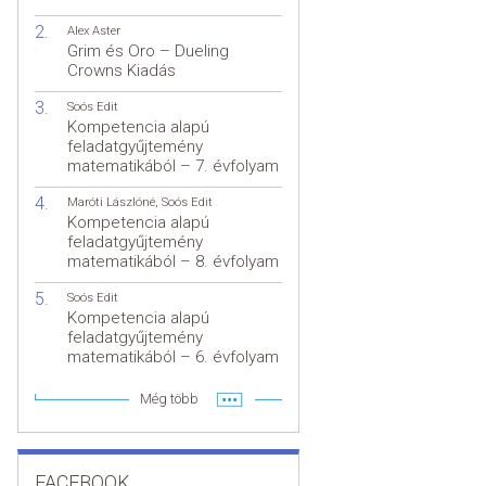
Alex Aster
Grim és Oro – Dueling
Crowns Kiadás
Soós Edit
Kompetencia alapú
feladatgyűjtemény
matematikából – 7. évfolyam
Maróti Lászlóné
,
Soós Edit
Kompetencia alapú
feladatgyűjtemény
matematikából – 8. évfolyam
Soós Edit
Kompetencia alapú
feladatgyűjtemény
matematikából – 6. évfolyam
Még több
FACEBOOK